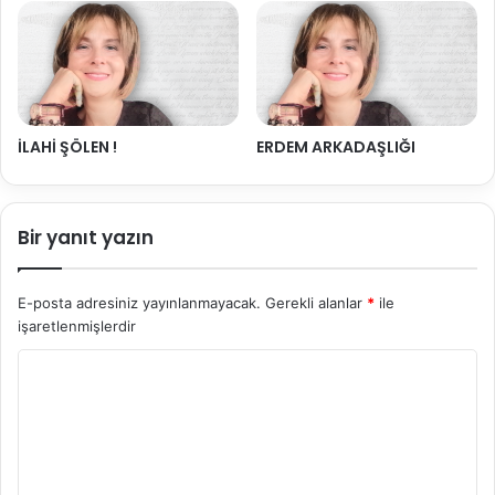
İLAHİ ŞÖLEN !
ERDEM ARKADAŞLIĞI
Bir yanıt yazın
E-posta adresiniz yayınlanmayacak.
Gerekli alanlar
*
ile
işaretlenmişlerdir
Y
o
r
u