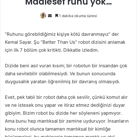
Maalesef ruhu yok…
Bir
1 dakika okuma süresi
e-
posta
“Ruhunu görebildiğimiz kişiye kötü davranmayız” der
göndermek
Kemal Sayar. Şu “Better Than Us” robot dizisini anlamak
için ilk 7 bölüm çok kritikti. Dikkatle izledim.
Dizide beni asıl vuran kısım; bir robotun bir insandan çok
daha sevilebilir olabilmesiydi. Ve bunun sonucunda
duygusallık yaratan öğrenilmiş bir davranış olmasıydı.
Evet, pek tabii bir robot daha çok sevilir, çünkü komut alır
ve ne istesek onu yapar ve itiraz etmez dediğinizi duyar
gibiyim. Bizim robot bu dizide her söyleneni yapmıyor.
Ama bunu hep mantıksal bir zemine uyduruyor. İnsanların
konu robot olunca tamamen mantıksal bir kimliğe
bürünmeleri, bu makinenin tamamen mantık ve akıl