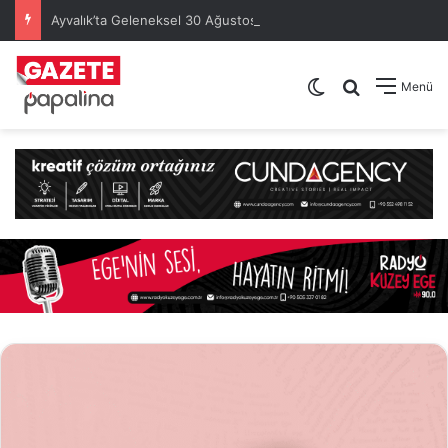
Ayvalık’ta Geleneksel 30 Ağustos Atatürk Kupası’nda Kura Heyecanı Yaşandı
Dış görünümü de
Arama yap .
Menü