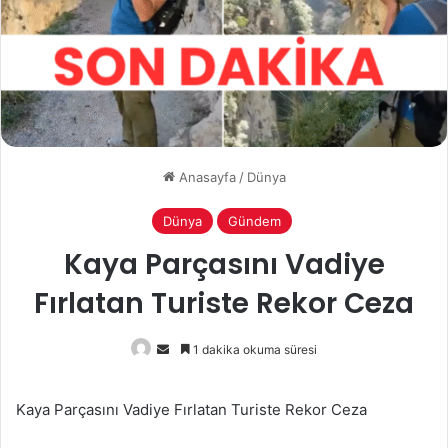
Anasayfa
/
Dünya
Dünya
Gündem
Kaya Parçasını Vadiye
Fırlatan Turiste Rekor Ceza
Bir
1 dakika okuma süresi
e-
posta
Kaya Parçasını Vadiye Fırlatan Turiste Rekor Ceza
göndermek