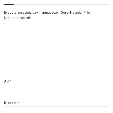
E-posta adresiniz yayınlanmayacak.
Gerekli alanlar
*
ile
işaretlenmişlerdir
Y
o
r
u
m
*
Ad
*
E-posta
*