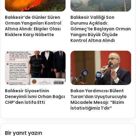
Balıkesir’de Günler Süren
Balıkesir Valiliği Son
Orman Yangınları Kontrol
Durumu Açıkladı:
Altına Alındı: Ekipler Olası
Gömeç’te Başlayan Orman
Risklere Karşı Nöbette
Yangını Büyük Ölçüde
Kontrol Altına Alındı
Balıkesir Siyasetinin
Bakan Yardımcısı Bülent
Deneyimli İsmi Orhan Bağcı
Turan’dan Uyuşturucuyla
CHP’den İstifa Etti
Mücadele Mesajı: “Bizim
İstatistiğimiz 1’dir”
Bir yanıt yazın