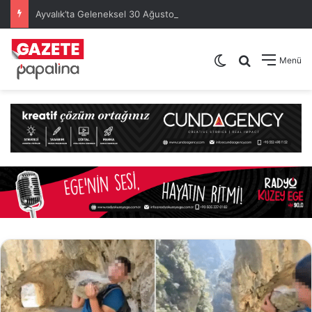
Ayvalık’ta Geleneksel 30 Ağustos Atatürk Kupası’nda Kura Heyecanı Yaşandı
Dış görünümü de
Arama yap .
Menü