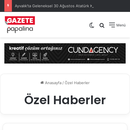
Ayvalık’ta Geleneksel 30 Ağustos Atatürk Kupası’nda Kura Heyecanı Yaşandı
Dış görünümü de
Arama yap .
Menü
Anasayfa
/
Özel Haberler
Özel Haberler