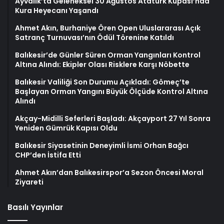
Ayvalık’ta Geleneksel 30 Ağustos Atatürk Kupası’nda
Kura Heyecanı Yaşandı
Ahmet Akın, Burhaniye Ören Open Uluslararası Açık
Satranç Turnuvası’nın Ödül Törenine Katıldı
Balıkesir’de Günler Süren Orman Yangınları Kontrol
Altına Alındı: Ekipler Olası Risklere Karşı Nöbette
Balıkesir Valiliği Son Durumu Açıkladı: Gömeç’te
Başlayan Orman Yangını Büyük Ölçüde Kontrol Altına
Alındı
Akçay-Midilli Seferleri Başladı: Akçayport 27 Yıl Sonra
Yeniden Gümrük Kapısı Oldu
Balıkesir Siyasetinin Deneyimli İsmi Orhan Bağcı
CHP’den İstifa Etti
Ahmet Akın’dan Balıkesirspor’a Sezon Öncesi Moral
Ziyareti
Basılı Yayınlar