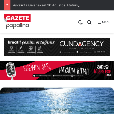
Ayvalık’ta Geleneksel 30 Ağustos Atatürk Kupası’nda Kura Heyecanı Yaşandı
Dış görünümü de
Arama yap .
Menü