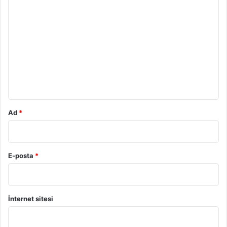
Y
o
r
u
m
*
Ad
*
E-posta
*
İnternet sitesi