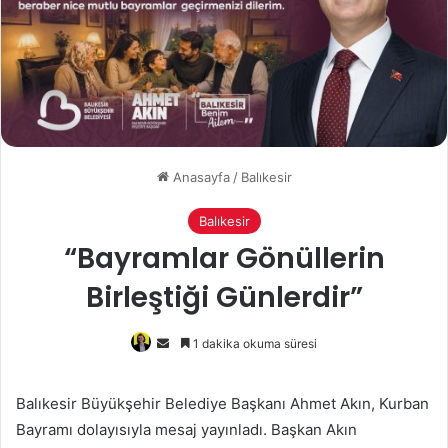
Anasayfa
/
Balıkesir
Balıkesir
“Bayramlar Gönüllerin
Birleştiği Günlerdir”
Bir
1 dakika okuma süresi
e-
posta
Balıkesir Büyükşehir Belediye Başkanı Ahmet Akın, Kurban
göndermek
Bayramı dolayısıyla mesaj yayınladı. Başkan Akın