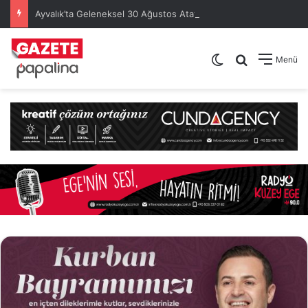
Ayvalık’ta Geleneksel 30 Ağustos Atatürk Kupası’nda Kura Heyecanı Yaşandı
Dış görünümü de
Arama yap .
Menü