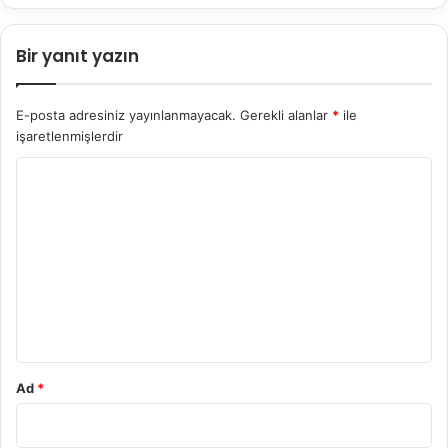
Bir yanıt yazın
E-posta adresiniz yayınlanmayacak.
Gerekli alanlar
*
ile
işaretlenmişlerdir
Y
o
r
u
m
*
Ad
*