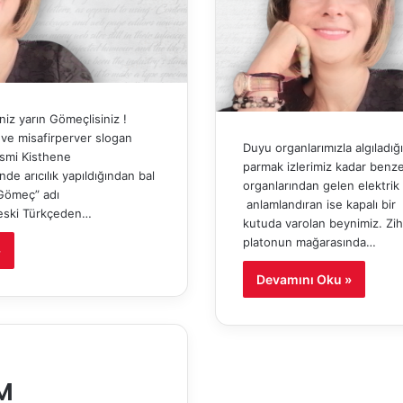
niz yarın Gömeçlisiniz !
r ve misafirperver slogan
Duyu organlarımızla algıladığ
ismi Kisthene
parmak izlerimiz kadar benze
de arıcılık yapıldığından bal
organlarından gelen elektrik 
Gömeç” adı
anlamlandıran ise kapalı bir
 eski Türkçeden…
kutuda varolan beynimiz. Zih
platonun mağarasında…
»
Devamını Oku »
M