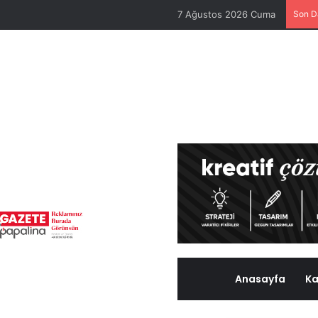
7 Ağustos 2026 Cuma
Son D
Anasayfa
Ka