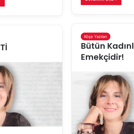
»
Köşe Yazıları
Bütün Kadın
Tİ
Emekçidir!