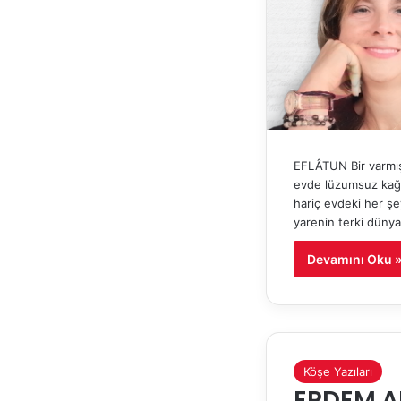
EFLÂTUN Bir varmış
evde lüzumsuz kağ
hariç evdeki her şe
yarenin terki dünya
Devamını Oku 
Köşe Yazıları
ERDEM A