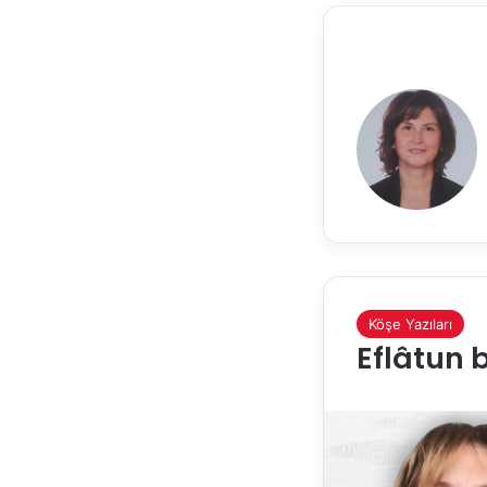
Köşe Yazıları
Eflâtun 