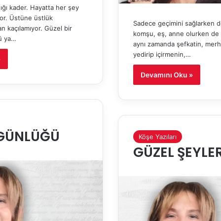
ığı kader. Hayatta her şey
or. Üstüne üstlük
Sadece geçimini sağlarken de
n kaçılamıyor. Güzel bir
komşu, eş, anne olurken de
ü ya…
aynı zamanda şefkatin, merh
yedirip içirmenin,…
»
Devamını Oku »
GÜNLÜĞÜ
Köşe Yazıları
GÜZEL ŞEYLE