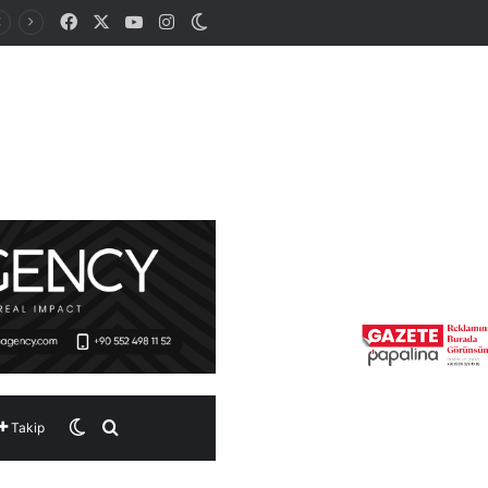
Facebook
X
YouTube
Instagram
Dış görünümü değiştir
Dış görünümü değiştir
Arama yap ...
Takip