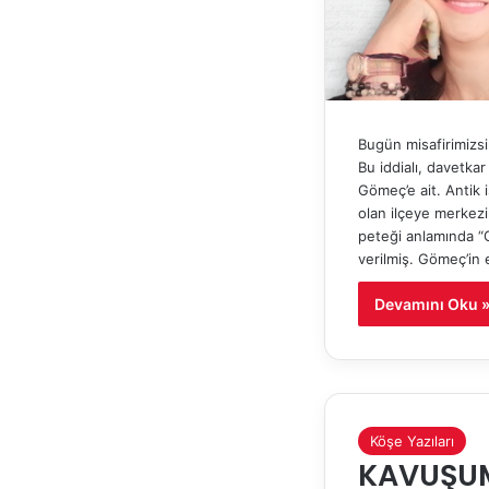
Bugün misafirimizsi
Bu iddialı, davetka
Gömeç’e ait. Antik 
olan ilçeye merkezin
peteği anlamında “
verilmiş. Gömeç’in
Devamını Oku 
Köşe Yazıları
KAVUŞU