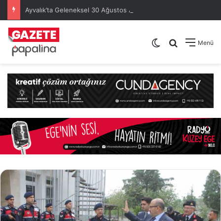
Ayvalık’ta Geleneksel 30 Ağustos Atatürk Kupası’nda Kura Heyecanı Yaşandı
Dış görünümü de
Arama yap .
Menü