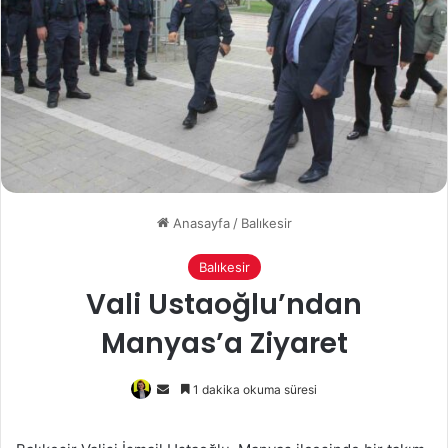
Anasayfa
/
Balıkesir
Balıkesir
Vali Ustaoğlu’ndan
Manyas’a Ziyaret
Bir
1 dakika okuma süresi
e-
posta