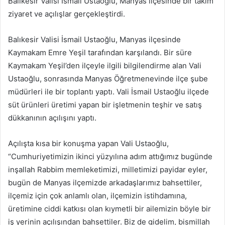
Balıkesir Valisi İsmail Ustaoğlu, Manyas ilçesinde bir takım
göndermek
ziyaret ve açılışlar gerçekleştirdi.
Balıkesir Valisi İsmail Ustaoğlu, Manyas ilçesinde
Kaymakam Emre Yeşil tarafından karşılandı. Bir süre
Kaymakam Yeşil’den ilçeyle ilgili bilgilendirme alan Vali
Ustaoğlu, sonrasında Manyas Öğretmenevinde ilçe şube
müdürleri ile bir toplantı yaptı. Vali İsmail Ustaoğlu ilçede
süt ürünleri üretimi yapan bir işletmenin teşhir ve satış
dükkanının açılışını yaptı.
Açılışta kısa bir konuşma yapan Vali Ustaoğlu,
“Cumhuriyetimizin ikinci yüzyılına adım attığımız bugünde
inşallah Rabbim memleketimizi, milletimizi payidar eyler,
bugün de Manyas ilçemizde arkadaşlarımız bahsettiler,
ilçemiz için çok anlamlı olan, ilçemizin istihdamına,
üretimine ciddi katkısı olan kıymetli bir ailemizin böyle bir
iş yerinin açılışından bahsettiler. Biz de gidelim, bismillah