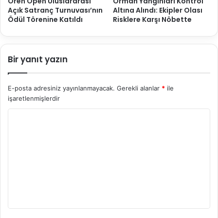
Ören Open Uluslararası
Orman Yangınları Kontrol
Açık Satranç Turnuvası’nın
Altına Alındı: Ekipler Olası
Ödül Törenine Katıldı
Risklere Karşı Nöbette
Bir yanıt yazın
E-posta adresiniz yayınlanmayacak.
Gerekli alanlar
*
ile
işaretlenmişlerdir
Y
o
r
u
m
*