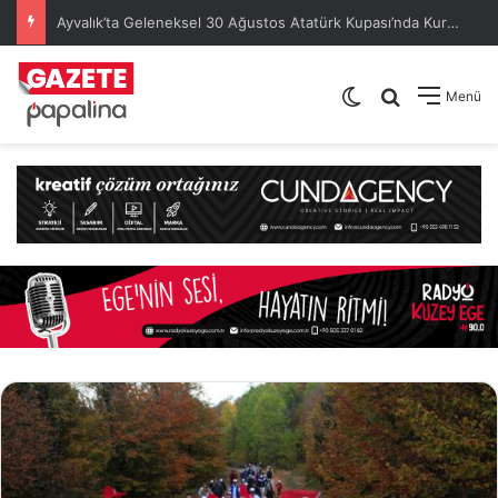
Ayvalık’ta Geleneksel 30 Ağustos Atatürk Kupası’nda Kura Heyecanı Yaşandı
Dış görünümü de
Arama yap .
Menü