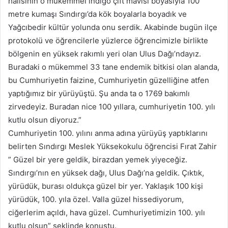
halısının o mükemmel indigo çift mavisi boyasıyla 100
metre kumaşı Sındırgı’da kök boyalarla boyadık ve
Yağcıbedir kültür yolunda onu serdik. Akabinde bugün ilçe
protokolü ve öğrencilerle yüzlerce öğrencimizle birlikte
bölgenin en yüksek rakımlı yeri olan Ulus Dağı’ndayız.
Buradaki o mükemmel 33 tane endemik bitkisi olan alanda,
bu Cumhuriyetin faizine, Cumhuriyetin güzelliğine atfen
yaptığımız bir yürüyüştü. Şu anda ta o 1769 bakımlı
zirvedeyiz. Buradan nice 100 yıllara, cumhuriyetin 100. yılı
kutlu olsun diyoruz.”
Cumhuriyetin 100. yılını anma adına yürüyüş yaptıklarını
belirten Sındırgı Meslek Yüksekokulu öğrencisi Fırat Zahir
” Güzel bir yere geldik, birazdan yemek yiyeceğiz.
Sındırgı’nın en yüksek dağı, Ulus Dağı’na geldik. Çıktık,
yürüdük, burası oldukça güzel bir yer. Yaklaşık 100 kişi
yürüdük, 100. yıla özel. Valla güzel hissediyorum,
ciğerlerim açıldı, hava güzel. Cumhuriyetimizin 100. yılı
kutlu olsun” şeklinde konuştu.