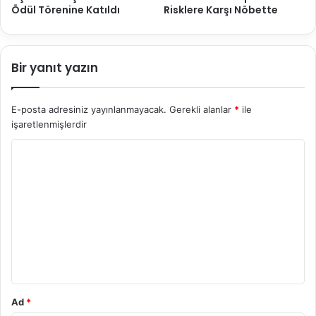
Ödül Törenine Katıldı
Risklere Karşı Nöbette
Bir yanıt yazın
E-posta adresiniz yayınlanmayacak.
Gerekli alanlar
*
ile
işaretlenmişlerdir
Y
o
r
u
m
*
Ad
*