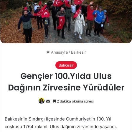
Anasayfa
/
Balıkesir
Balıkesir
Gençler 100.Yılda Ulus
Dağının Zirvesine Yürüdüler
Bir
2 dakika okuma süresi
e-
posta
Balıkesir’in Sındırgı ilçesinde Cumhuriyet’in 100. Yıl
göndermek
coşkusu 1764 rakımlı Ulus dağının zirvesinde yaşandı.