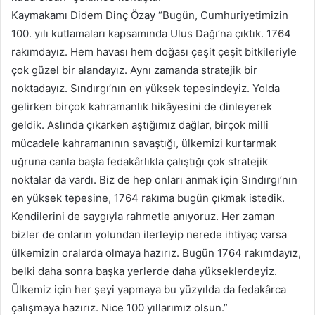
Kaymakamı Didem Dinç Özay “Bugün, Cumhuriyetimizin
100. yılı kutlamaları kapsamında Ulus Dağı’na çıktık. 1764
rakımdayız. Hem havası hem doğası çeşit çeşit bitkileriyle
çok güzel bir alandayız. Aynı zamanda stratejik bir
noktadayız. Sındırgı’nın en yüksek tepesindeyiz. Yolda
gelirken birçok kahramanlık hikâyesini de dinleyerek
geldik. Aslında çıkarken aştığımız dağlar, birçok milli
mücadele kahramanının savaştığı, ülkemizi kurtarmak
uğruna canla başla fedakârlıkla çalıştığı çok stratejik
noktalar da vardı. Biz de hep onları anmak için Sındırgı’nın
en yüksek tepesine, 1764 rakıma bugün çıkmak istedik.
Kendilerini de saygıyla rahmetle anıyoruz. Her zaman
bizler de onların yolundan ilerleyip nerede ihtiyaç varsa
ülkemizin oralarda olmaya hazırız. Bugün 1764 rakımdayız,
belki daha sonra başka yerlerde daha yükseklerdeyiz.
Ülkemiz için her şeyi yapmaya bu yüzyılda da fedakârca
çalışmaya hazırız. Nice 100 yıllarımız olsun.”