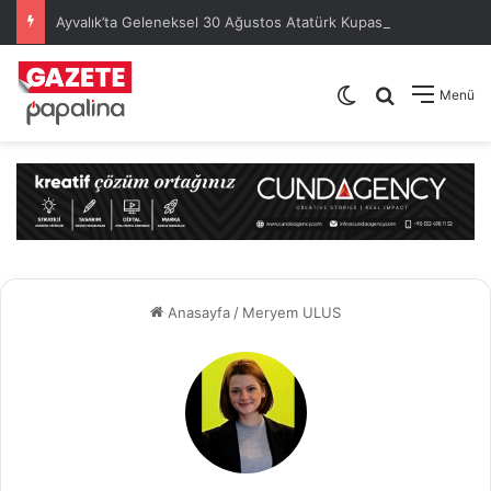
Ayvalık’ta Geleneksel 30 Ağustos Atatürk Kupası’nda Kura Heyecanı Yaşandı
Dış görünümü de
Arama yap .
Menü
Anasayfa
/
Meryem ULUS