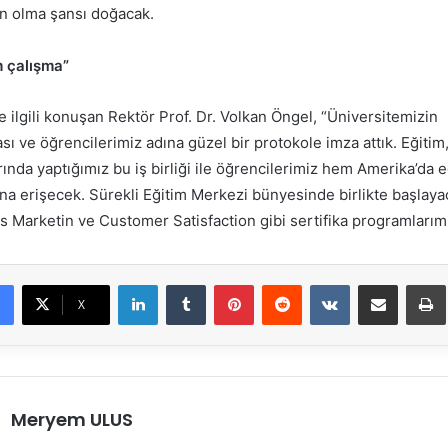
 olma şansı doğacak.
m çalışma”
e ilgili konuşan Rektör Prof. Dr. Volkan Öngel, “Üniversitemizin
sı ve öğrencilerimiz adına güzel bir protokole imza attık. Eğitim,
ında yaptığımız bu iş birliği ile öğrencilerimiz hem Amerika’da
tına erişecek. Sürekli Eğitim Merkezi bünyesinde birlikte başlay
es Marketin ve Customer Satisfaction gibi sertifika programlarım
LinkedIn
Tumblr
Pinterest
Reddit
VKontakte
E-Posta ile paylaş
X
Meryem ULUS