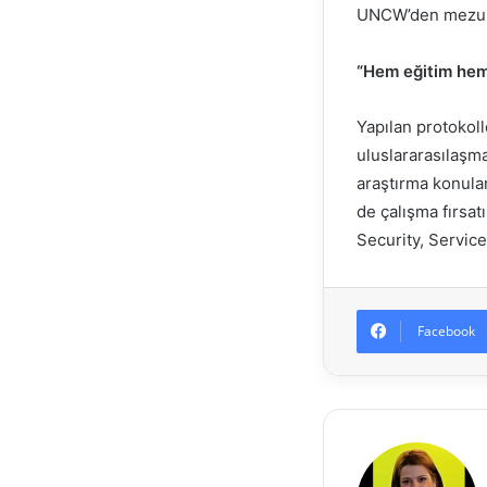
UNCW’den mezun
“Hem eğitim he
Yapılan protokoll
uluslararasılaşma
araştırma konular
de çalışma fırsa
Security, Servic
Facebook