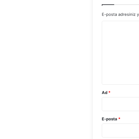
E-posta adresiniz 
Y
o
r
u
m
*
Ad
*
E-posta
*