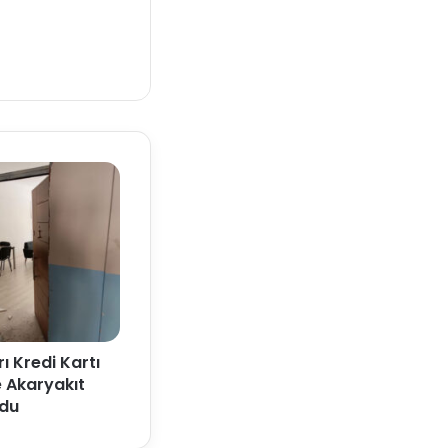
rı Kredi Kartı
e Akaryakıt
ydu