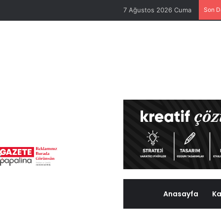
7 Ağustos 2026 Cuma
Son D
Anasayfa
Ka