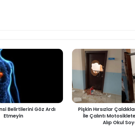
nsi Belirtilerini Göz Ardı
Pişkin Hırsızlar Çaldıkla
Etmeyin
İle Çalıntı Motosiklet
Alıp Okul So