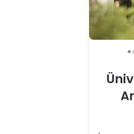
A
Üniv
A