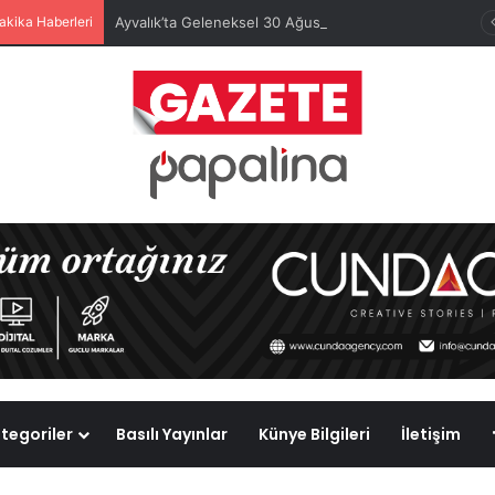
akika Haberleri
Ayvalık’ta Geleneksel 30 Ağustos Atatürk Kupası’nda Kura Heyecanı Yaşandı
tegoriler
Basılı Yayınlar
Künye Bilgileri
İletişim