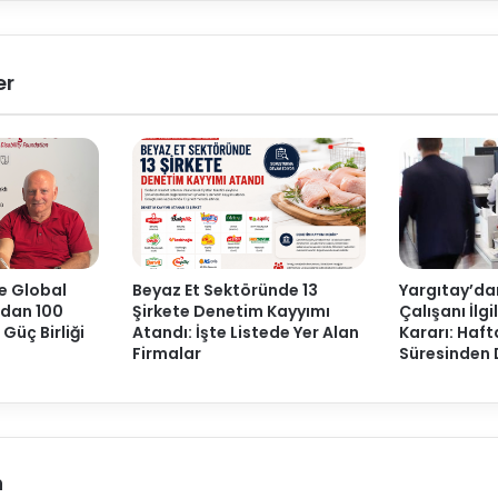
er
e Global
Beyaz Et Sektöründe 13
Yargıtay’da
’ndan 100
Şirkete Denetim Kayyımı
Çalışanı İlgil
Güç Birliği
Atandı: İşte Listede Yer Alan
Kararı: Hafta
Firmalar
Süresinden
n