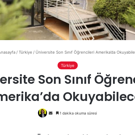
nasayfa
/
Türkiye
/
Üniversite Son Sınıf Öğrencileri Amerika’da Okuyabil
Türkiye
ersite Son Sınıf Öğrenc
merika’da Okuyabilec
Bir
1 dakika okuma süresi
e-
posta
göndermek