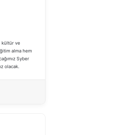
 kültür ve
 eğitim alma hem
acağımız Syber
ız olacak.
Yazdır