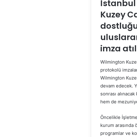
İstanbul
Kuzey Ca
dostluğu
uluslara
imza atıl
Wilmington Kuzey 
protokolü imzalan
Wilmington Kuzey
devam edecek. Yü
sonrası alınacak 
hem de mezuniyet
Öncelikle İşletme
kurum arasında öğ
programlar ve kon