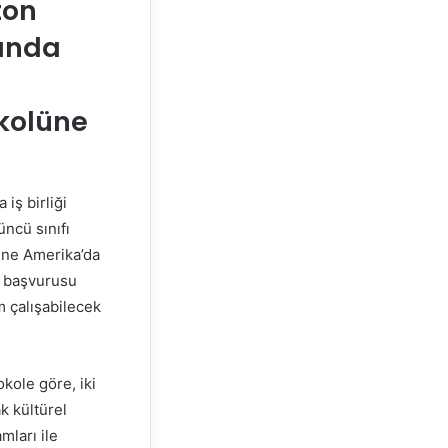
ton
sında
okolüne
iş birliği
üncü sınıfı
ine Amerika’da
ü başvurusu
m çalışabilecek
okole göre, iki
k kültürel
mları ile