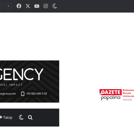
Facebook
X
YouTube
Instagram
Dış görünümü değiştir
Dış görünümü değiştir
Arama yap ...
Takip