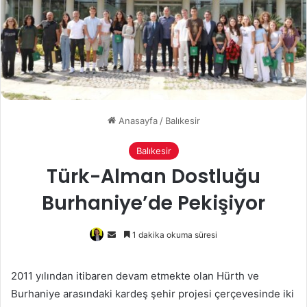
Anasayfa
/
Balıkesir
Balıkesir
Türk-Alman Dostluğu
Burhaniye’de Pekişiyor
Bir
1 dakika okuma süresi
e-
posta
2011 yılından itibaren devam etmekte olan Hürth ve
göndermek
Burhaniye arasındaki kardeş şehir projesi çerçevesinde iki