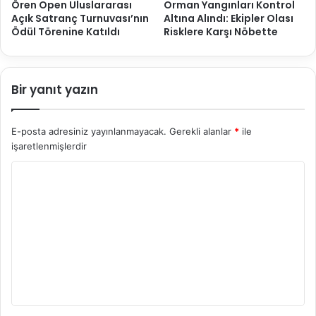
Ören Open Uluslararası
Orman Yangınları Kontrol
Açık Satranç Turnuvası’nın
Altına Alındı: Ekipler Olası
Ödül Törenine Katıldı
Risklere Karşı Nöbette
Bir yanıt yazın
E-posta adresiniz yayınlanmayacak.
Gerekli alanlar
*
ile
işaretlenmişlerdir
Y
o
r
u
m
*