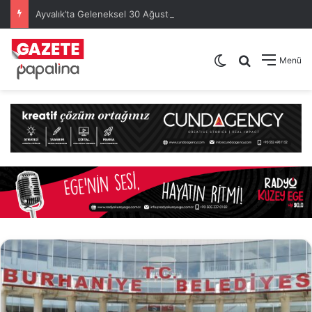
Ayvalık’ta Geleneksel 30 Ağustos Atatürk Kupası’nda Kura Heyecanı Yaşandı
Dış görünümü de
Arama yap .
Menü