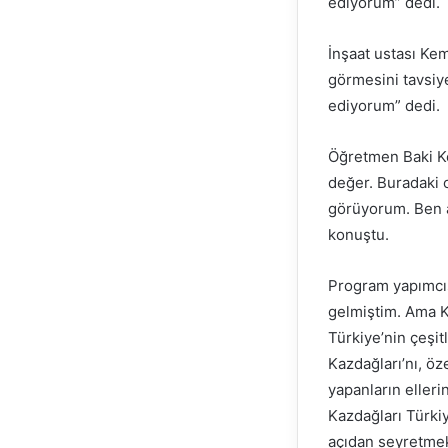
ediyorum” dedi.
İnşaat ustası Kem
görmesini tavsiy
ediyorum” dedi.
Öğretmen Baki Ke
değer. Buradaki 
görüyorum. Ben a
konuştu.
Program yapımcıs
gelmiştim. Ama K
Türkiye’nin çeşit
Kazdağları’nı, öz
yapanların eller
Kazdağları Türkiy
açıdan seyretmek