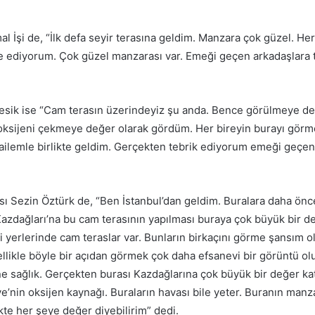
al İşi de, “İlk defa seyir terasına geldim. Manzara çok güzel. He
e ediyorum. Çok güzel manzarası var. Emeği geçen arkadaşlara 
sik ise “Cam terasın üzerindeyiz şu anda. Bence görülmeye de
oksijeni çekmeye değer olarak gördüm. Her bireyin burayı görm
ilemle birlikte geldim. Gerçekten tebrik ediyorum emeği geçenl
ı Sezin Öztürk de, “Ben İstanbul’dan geldim. Buralara daha önc
azdağları’na bu cam terasının yapılması buraya çok büyük bir de
li yerlerinde cam teraslar var. Bunların birkaçını görme şansım o
ellikle böyle bir açıdan görmek çok daha efsanevi bir görüntü o
ine sağlık. Gerçekten burası Kazdağlarına çok büyük bir değer ka
e’nin oksijen kaynağı. Buraların havası bile yeter. Buranın manza
te her şeye değer diyebilirim” dedi.