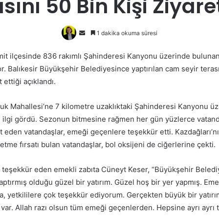
sını 50 Bin Kişi Ziyaret
Bir
1 dakika okuma süresi
e-
emit ilçesinde 836 rakımlı Şahinderesi Kanyonu üzerinde bulunan
posta
r. Balıkesir Büyükşehir Belediyesince yaptırılan cam seyir tera
göndermek
t ettiği açıklandı.
luk Mahallesi’ne 7 kilometre uzaklıktaki Şahinderesi Kanyonu üz
 ilgi gördü. Sezonun bitmesine rağmen her gün yüzlerce vatand
t eden vatandaşlar, emeği geçenlere teşekkür etti. Kazdağları’n
tme fırsatı bulan vatandaşlar, bol oksijeni de ciğerlerine çekti.
teşekkür eden emekli zabıta Cüneyt Keser, “Büyükşehir Beled
yaptırmış olduğu güzel bir yatırım. Güzel hoş bir yer yapmış. Em
ra, yetkililere çok teşekkür ediyorum. Gerçekten büyük bir yatırı
 var. Allah razı olsun tüm emeği geçenlerden. Hepsine ayrı ayrı