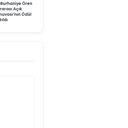
 Burhaniye Ören
rarası Açık
nuvası’nın Ödül
ıldı