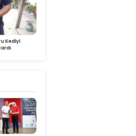
u Kediyi
tardı