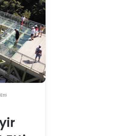
Etti
yir