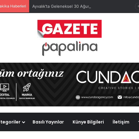
akika Haberleri
Ayvalık’ta Geleneksel 30 Ağustos Atatürk Kupası’nda Kura Heyecanı Yaşandı
tegoriler
Basılı Yayınlar
Künye Bilgileri
İletişim