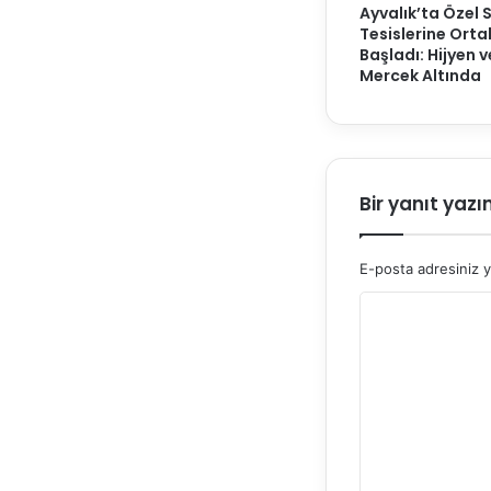
Ayvalık’ta Özel 
Tesislerine Ort
Başladı: Hijyen 
Mercek Altında
Bir yanıt yazı
E-posta adresiniz 
Y
o
r
u
m
*