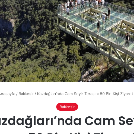
nasayfa
/
Balıkesir
/
Kazdağları’nda Cam Seyir Terasını 50 Bin Kişi Ziyaret 
Balıkesir
zdağları’nda Cam Se