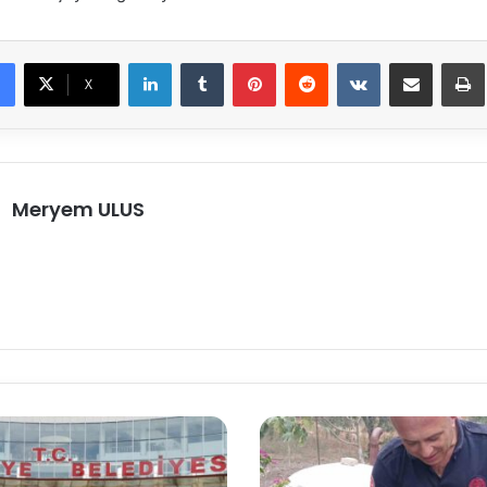
LinkedIn
Tumblr
Pinterest
Reddit
VKontakte
E-Posta ile paylaş
X
Meryem ULUS