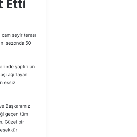
 Etti
 cam seyir terası
sını sezonda 50
erinde yaptırılan
aşı ağırlayan
ın essiz
iye Başkanımız
eği geçen tüm
m. Güzel bir
 teşekkür