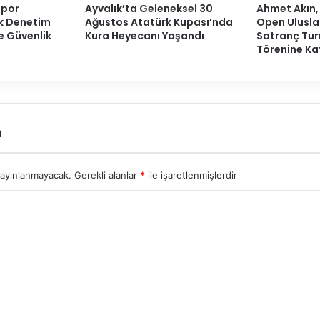
Spor
Ayvalık’ta Geleneksel 30
Ahmet Akın,
ak Denetim
Ağustos Atatürk Kupası’nda
Open Ulusla
ve Güvenlik
Kura Heyecanı Yaşandı
Satranç Tur
Törenine Kat
n
yayınlanmayacak.
Gerekli alanlar
*
ile işaretlenmişlerdir