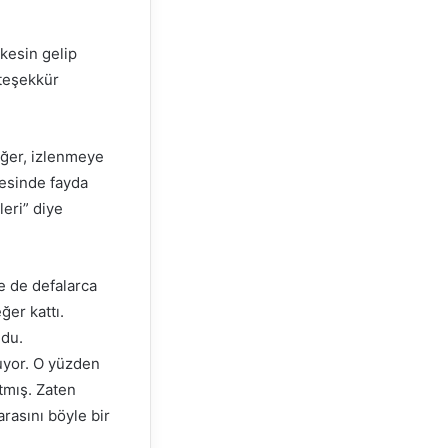
rkesin gelip
teşekkür
ğer, izlenmeye
esinde fayda
eri” diye
e de defalarca
ğer kattı.
ldu.
luyor. O yüzden
tmış. Zaten
rasını böyle bir