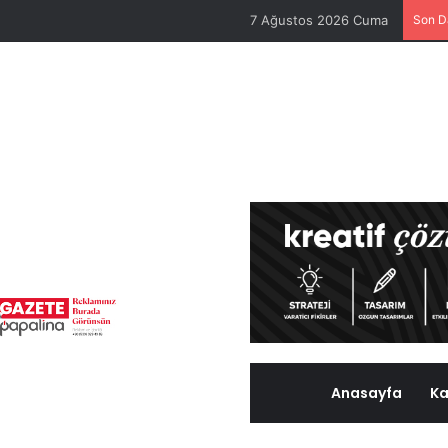
7 Ağustos 2026 Cuma
Son D
Anasayfa
Ka