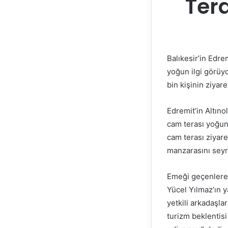
Tera
Balıkesir’in Edr
yoğun ilgi görüyo
bin kişinin ziyare
Edremit’in Altıno
cam terası yoğun
cam terası ziyare
manzarasını seyre
Emeği geçenlere 
Yücel Yılmaz’ın 
yetkili arkadaşla
turizm beklentisi