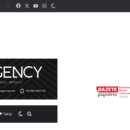
Facebook
X
YouTube
Instagram
Dış görünümü değiştir
Dış görünümü değiştir
Arama yap ...
Takip