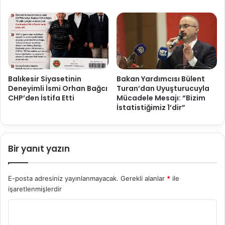
Balıkesir Siyasetinin
Bakan Yardımcısı Bülent
Deneyimli İsmi Orhan Bağcı
Turan’dan Uyuşturucuyla
CHP’den İstifa Etti
Mücadele Mesajı: “Bizim
İstatistiğimiz 1’dir”
Bir yanıt yazın
E-posta adresiniz yayınlanmayacak.
Gerekli alanlar
*
ile
işaretlenmişlerdir
Y
o