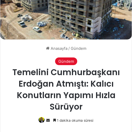
Anasayfa
/
Gündem
Gündem
Temelini Cumhurbaşkanı
Erdoğan Atmıştı: Kalıcı
Konutların Yapımı Hızla
Sürüyor
Bir
1 dakika okuma süresi
e-