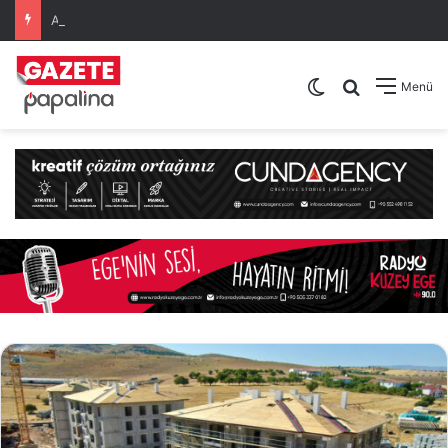
Ahmet Akın, Burhaniye Ören Open Uluslararası Açık Satranç Turnuvası’nın Ödül Törenine Katıldı
Dış görünümü de
Arama yap .
Menü