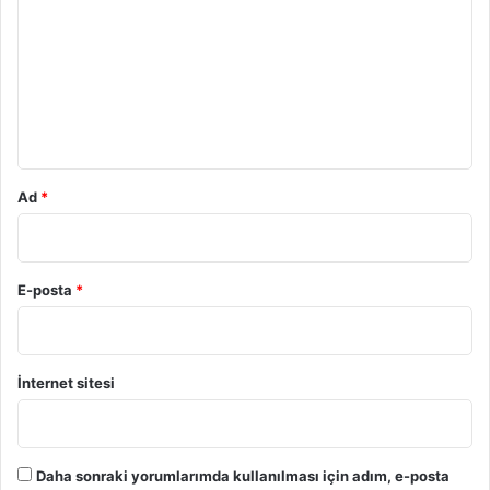
r
u
m
*
Ad
*
E-posta
*
İnternet sitesi
Daha sonraki yorumlarımda kullanılması için adım, e-posta