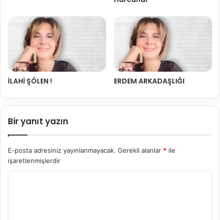
İLAHİ ŞÖLEN !
ERDEM ARKADAŞLIĞI
Bir yanıt yazın
E-posta adresiniz yayınlanmayacak.
Gerekli alanlar
*
ile
işaretlenmişlerdir
Y
o
r