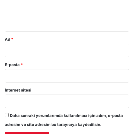
u
m
*
Ad
*
E-posta
*
İnternet sitesi
Daha sonraki yorumlarımda kullanılması için adım, e-posta
adresim ve site adresim bu tarayıcıya kaydedilsin.