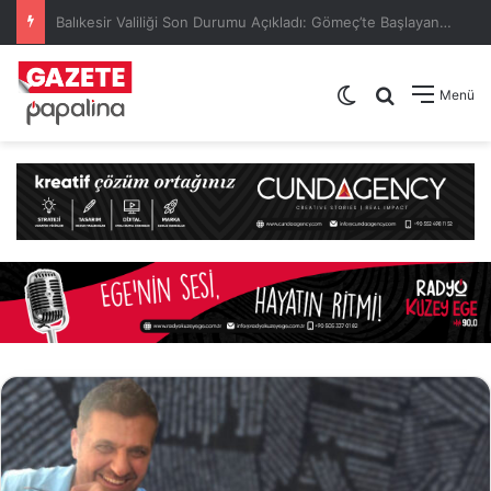
Akçay-Midilli Seferleri Başladı: Akçayport 27 Yıl Sonra Yeniden Gümrük Kapısı Oldu
Dış görünümü de
Arama yap .
Menü