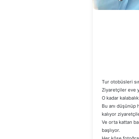
Tur otobüsleri sı
Ziyaretçiler eve
O kadar kalabalık 
Bu anı düşünüp ha
kalıyor ziyaretçil
Ve orta kattan ba
başlıyor.
Her köşe fotoğraf