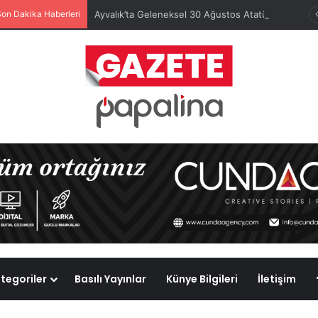
Son Dakika Haberleri
Ayvalık’ta Geleneksel 30 Ağustos Atatürk Kupası’nda Kura Heyecanı Yaşandı
tegoriler
Basılı Yayınlar
Künye Bilgileri
İletişim