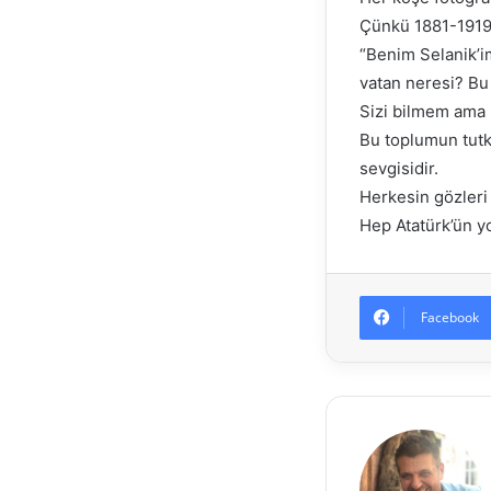
Çünkü 1881-1919 
“Benim Selanik’i
vatan neresi? Bu
Sizi bilmem ama 
Bu toplumun tutka
sevgisidir.
Herkesin gözleri
Hep Atatürk’ün yo
Facebook