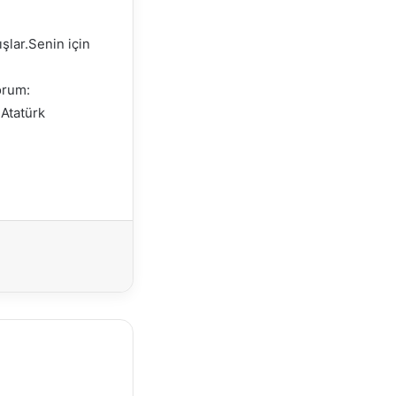
şlar.Senin için
orum:
 Atatürk
Yazdır