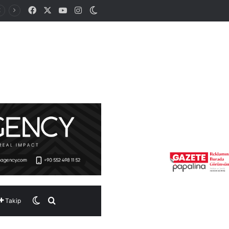
Facebook
X
YouTube
Instagram
Dış görünümü değiştir
Dış görünümü değiştir
Arama yap ...
Takip