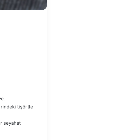
ve.
rindeki tişörtle
ir seyahat