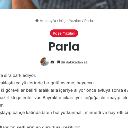
Anasayfa
/
Köşe Yazıları
/
Parla
Köşe Yazıları
Parla
Bir
Bir dakikadan az
e-
ra sıra park ediyor.
posta
 yaklaştıkça yüzlerinde bir gülümseme, heyecan.
göndermek
ki görevliler belirli aralıklarla içeriye alıyor önce avluya sonra e
zırlıklı gelenler var. Bayraklar çıkarılıyor soğuğa aldırmayıp içle
er.
şlayıp bahçe katında biten bol yutkunmalı, minnetli ve hayretli b
lanıyor, selfilerin en gururlusu çekiliyor.