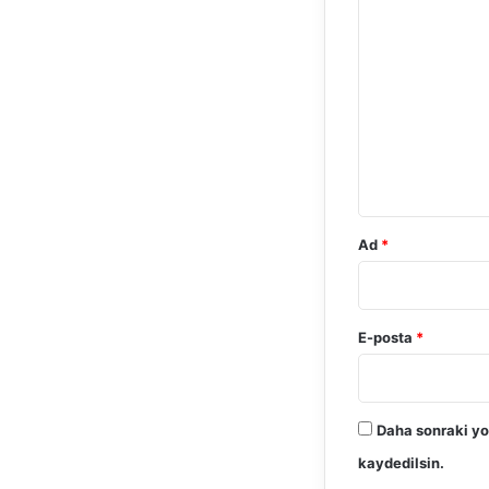
Y
o
r
u
m
*
Ad
*
E-posta
*
Daha sonraki yo
kaydedilsin.