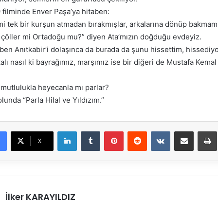
filminde Enver Paşa’ya hitaben:
mi tek bir kurşun atmadan bırakmışlar, arkalarına dönüp bakmamı
 çöller mi Ortadoğu mu?” diyen Ata’mızın doğduğu evdeyiz.
ben Anıtkabir’i dolaşınca da burada da şunu hissettim, hissediy
lı nasıl ki bayrağımız, marşımız ise bir diğeri de Mustafa Kemal
 mutlulukla heyecanla mı parlar?
lunda “Parla Hilal ve Yıldızım.”
LinkedIn
Tumblr
Pinterest
Reddit
VKontakte
E-Posta ile paylaş
X
İlker KARAYILDIZ