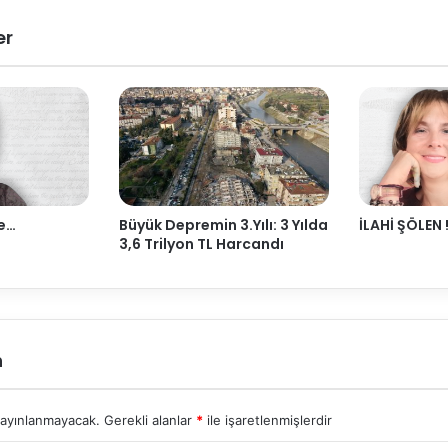
er
ye…
Büyük Depremin 3.Yılı: 3 Yılda
İLAHİ ŞÖLEN 
3,6 Trilyon TL Harcandı
n
yayınlanmayacak.
Gerekli alanlar
*
ile işaretlenmişlerdir