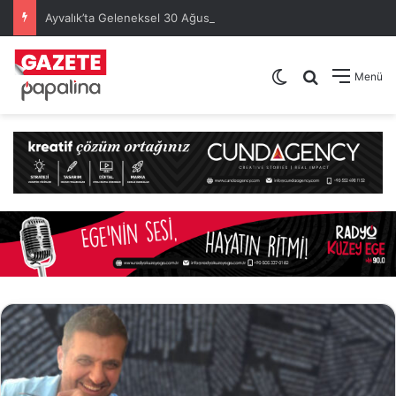
Ayvalık’ta Geleneksel 30 Ağustos Atatürk Kupası’nda Kura Heyecanı Yaşandı
Dış görünümü de
Arama yap .
Menü