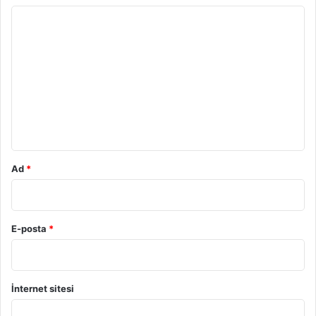
Y
o
r
u
m
*
Ad
*
E-posta
*
İnternet sitesi