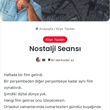
Anasayfa
/
Köşe Yazıları
Köşe Yazıları
Nostalji Seansı
Bir
Bir dakikadan az
e-
posta
Haftada bir film gelirdi.
göndermek
Bir perşembeden diğer perşembeye kadar aynı film
oynatılırdı.
Şimdiki dijital dünya yok.
Hangi film gelirse onu izleyeceksin.
Ortaokul zamanlarımda cumartesileri gündüz kuşağında