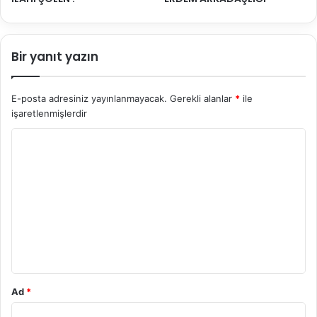
Bir yanıt yazın
E-posta adresiniz yayınlanmayacak.
Gerekli alanlar
*
ile
işaretlenmişlerdir
Y
o
r
u
m
*
Ad
*