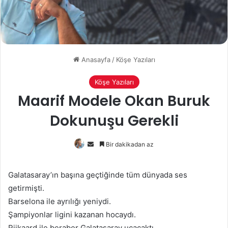
Anasayfa
/
Köşe Yazıları
Köşe Yazıları
Maarif Modele Okan Buruk
Dokunuşu Gerekli
Bir
Bir dakikadan az
e-
posta
Galatasaray’ın başına geçtiğinde tüm dünyada ses
göndermek
getirmişti.
Barselona ile ayrılığı yeniydi.
Şampiyonlar ligini kazanan hocaydı.
Rijkaard ile beraber Galatasaray uçacaktı.