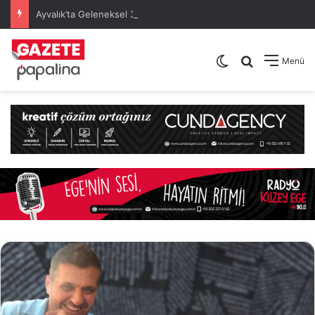
Ayvalık’ta Geleneksel 30 Ağustos Atatürk Kupası’nda Kura Heyecanı Yaşandı
Dış görünümü de
Arama yap .
Menü