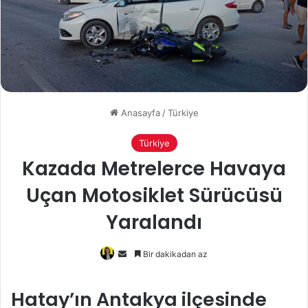
Anasayfa
/
Türkiye
Türkiye
Kazada Metrelerce Havaya
Uçan Motosiklet Sürücüsü
Yaralandı
Bir
Bir dakikadan az
e-
posta
Hatay’ın Antakya ilçesinde
göndermek