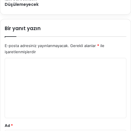
Düşülemeyecek
Bir yanıt yazın
E-posta adresiniz yayınlanmayacak.
Gerekli alanlar
*
ile
işaretlenmişlerdir
Y
o
r
u
m
*
Ad
*