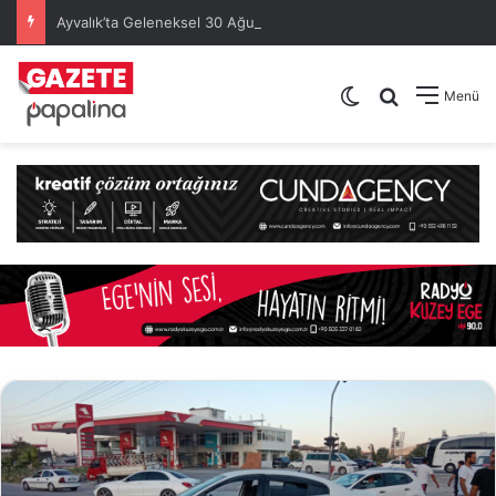
Ayvalık’ta Geleneksel 30 Ağustos Atatürk Kupası’nda Kura Heyecanı Yaşandı
Dış görünümü de
Arama yap .
Menü