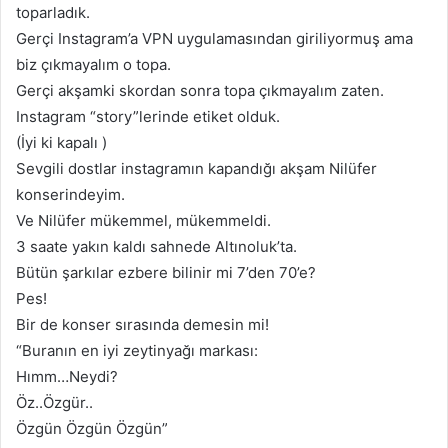
toparladık.
Gerçi Instagram’a VPN uygulamasından giriliyormuş ama
biz çıkmayalım o topa.
Gerçi akşamki skordan sonra topa çıkmayalım zaten.
Instagram “story”lerinde etiket olduk.
(İyi ki kapalı )
Sevgili dostlar instagramın kapandığı akşam Nilüfer
konserindeyim.
Ve Nilüfer mükemmel, mükemmeldi.
3 saate yakın kaldı sahnede Altınoluk’ta.
Bütün şarkılar ezbere bilinir mi 7’den 70’e?
Pes!
Bir de konser sırasında demesin mi!
“Buranın en iyi zeytinyağı markası:
Hımm…Neydi?
Öz..Özgür..
Özgün Özgün Özgün”