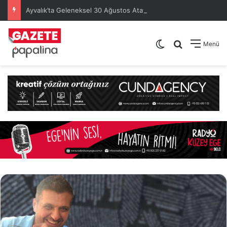
Ayvalık’ta Geleneksel 30 Ağustos Atatürk Kupası’nda Kura Heyecanı Yaşandı
Dış görünümü de
Arama yap .
Menü