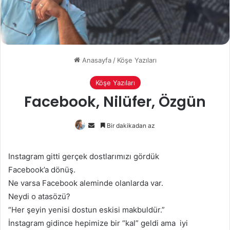
Anasayfa
/
Köşe Yazıları
Köşe Yazıları
Facebook, Nilüfer, Özgün
Bir
Bir dakikadan az
e-
posta
Instagram gitti gerçek dostlarımızı gördük
göndermek
Facebook’a dönüş.
Ne varsa Facebook aleminde olanlarda var.
Neydi o atasözü?
“Her şeyin yenisi dostun eskisi makbuldür.”
İnstagram gidince hepimize bir “kal” geldi ama iyi