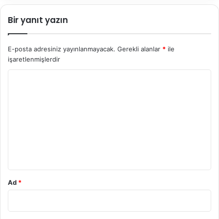
Bir yanıt yazın
E-posta adresiniz yayınlanmayacak.
Gerekli alanlar
*
ile
işaretlenmişlerdir
Y
o
r
u
m
*
Ad
*