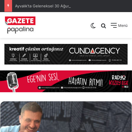
Ayvalık’ta Geleneksel 30 Ağustos Atatürk Kupası’nda Kura Heyecanı Yaşandı
Dış görünümü de
Arama yap .
Menü