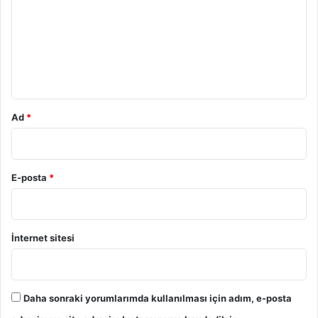
r
u
m
*
Ad
*
E-posta
*
İnternet sitesi
Daha sonraki yorumlarımda kullanılması için adım, e-posta