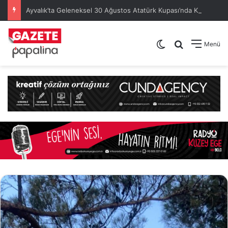
Ayvalık’ta Geleneksel 30 Ağustos Atatürk Kupası’nda Kura Heyecanı Yaşandı
Dış görünümü de
Arama yap .
Menü