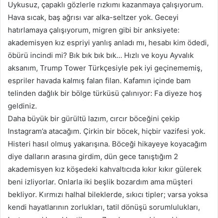
Uykusuz, çapaklı gözlerle rızkımı kazanmaya çalışıyorum.
göndermek
Hava sıcak, baş ağrısı var alka-seltzer yok. Geceyi
hatırlamaya çalışıyorum, migren gibi bir anksiyete:
akademisyen kız espriyi yanlış anladı mı, hesabı kim ödedi,
öbürü incindi mi? Bık bık bık bık… Hızlı ve koyu Ayvalık
aksanım, Trump Tower Türkçesiyle pek iyi geçinememiş,
espriler havada kalmış falan filan. Kafamın içinde bam
telinden dağlık bir bölge türküsü çalınıyor: Fa diyeze hoş
geldiniz.
Daha büyük bir gürültü lazım, cırcır böceğini çekip
Instagram’a atacağım. Çirkin bir böcek, hiçbir vazifesi yok.
Histeri hasıl olmuş yakarışına. Böceği hikayeye koyacağım
diye dalların arasına girdim, dün gece tanıştığım 2
akademisyen kız köşedeki kahvaltıcıda kıkır kıkır gülerek
beni izliyorlar. Onlarla iki beşlik bozardım ama müşteri
bekliyor. Kırmızı halhal bileklerde, sıkıcı tipler; varsa yoksa
kendi hayatlarının zorlukları, tatil dönüşü sorumlulukları,