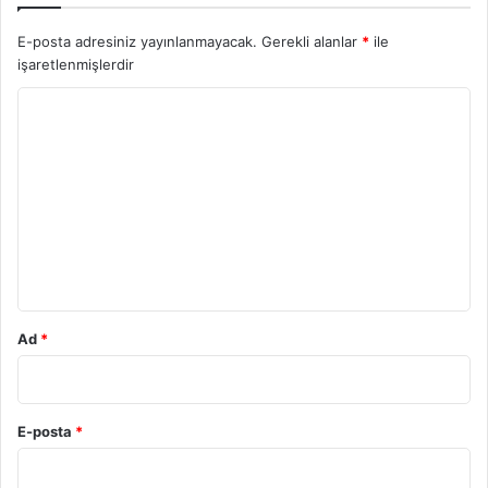
E-posta adresiniz yayınlanmayacak.
Gerekli alanlar
*
ile
işaretlenmişlerdir
Y
o
r
u
m
*
Ad
*
E-posta
*