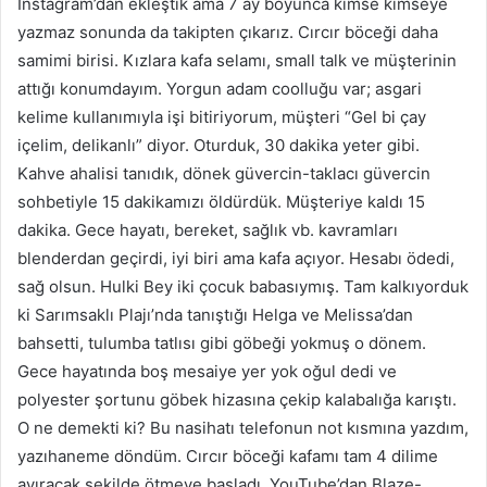
Instagram’dan ekleştik ama 7 ay boyunca kimse kimseye
yazmaz sonunda da takipten çıkarız. Cırcır böceği daha
samimi birisi. Kızlara kafa selamı, small talk ve müşterinin
attığı konumdayım. Yorgun adam coolluğu var; asgari
kelime kullanımıyla işi bitiriyorum, müşteri “Gel bi çay
içelim, delikanlı” diyor. Oturduk, 30 dakika yeter gibi.
Kahve ahalisi tanıdık, dönek güvercin-taklacı güvercin
sohbetiyle 15 dakikamızı öldürdük. Müşteriye kaldı 15
dakika. Gece hayatı, bereket, sağlık vb. kavramları
blenderdan geçirdi, iyi biri ama kafa açıyor. Hesabı ödedi,
sağ olsun. Hulki Bey iki çocuk babasıymış. Tam kalkıyorduk
ki Sarımsaklı Plajı’nda tanıştığı Helga ve Melissa’dan
bahsetti, tulumba tatlısı gibi göbeği yokmuş o dönem.
Gece hayatında boş mesaiye yer yok oğul dedi ve
polyester şortunu göbek hizasına çekip kalabalığa karıştı.
O ne demekti ki? Bu nasihatı telefonun not kısmına yazdım,
yazıhaneme döndüm. Cırcır böceği kafamı tam 4 dilime
ayıracak şekilde ötmeye başladı, YouTube’dan Blaze-