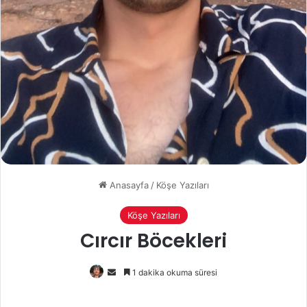
Anasayfa
/
Köşe Yazıları
Köşe Yazıları
Cırcır Böcekleri
Bir
1 dakika okuma süresi
e-
posta