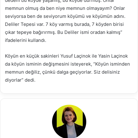
dedem bu köyde yaşamış, bu köyde durmuş. Onlar
memnun olmuş da ben niye memnun olmayayım? Onlar
seviyorsa ben de seviyorum köyümü ve köyümün adını.
Deliler Tepesi var. 7 köy varmış burada, 7 köyden birisi
çıkar tepeye bağırırmış. Bu Deliler ismi oradan kalmış”
ifadelerini kullandı.
Köyün en küçük sakinleri Yusuf Laçinok ile Yasin Laçinok
da köyün isminin değişmesini isteyerek, “Köyün isminden
memnun değiliz, çünkü dalga geçiyorlar. Siz delisiniz
diyorlar” dedi.