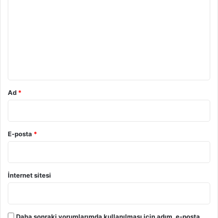
o
r
u
m
*
Ad
*
E-posta
*
İnternet sitesi
Daha sonraki yorumlarımda kullanılması için adım, e-posta