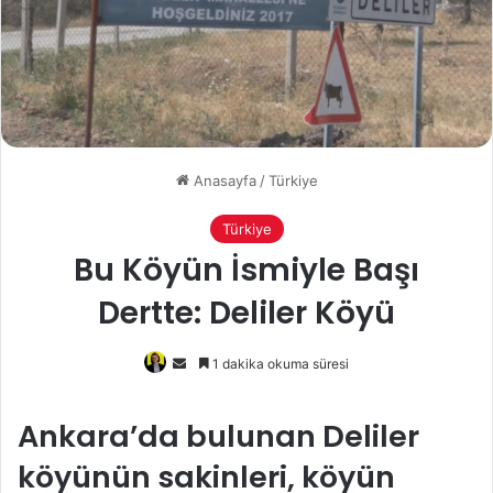
Anasayfa
/
Türkiye
Türkiye
Bu Köyün İsmiyle Başı
Dertte: Deliler Köyü
Bir
1 dakika okuma süresi
e-
posta
Ankara’da bulunan Deliler
göndermek
köyünün sakinleri, köyün