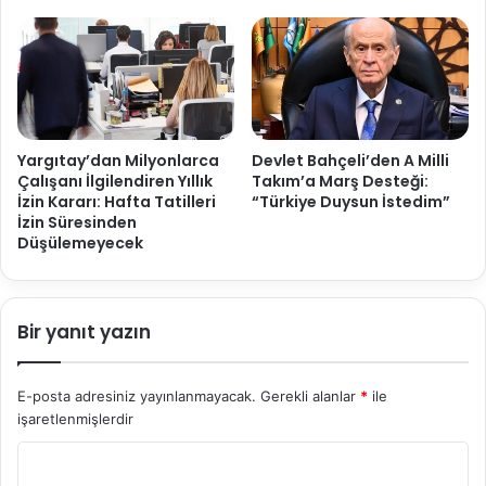
Yargıtay’dan Milyonlarca
Devlet Bahçeli’den A Milli
Çalışanı İlgilendiren Yıllık
Takım’a Marş Desteği:
İzin Kararı: Hafta Tatilleri
“Türkiye Duysun İstedim”
İzin Süresinden
Düşülemeyecek
Bir yanıt yazın
E-posta adresiniz yayınlanmayacak.
Gerekli alanlar
*
ile
işaretlenmişlerdir
Y