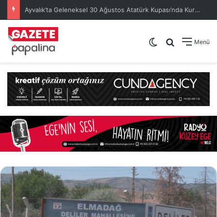
Ayvalık’ta Geleneksel 30 Ağustos Atatürk Kupası’nda Kura Heyecanı Yaşandı
Dış görünümü de
Arama yap .
Menü