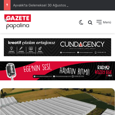
Ayvalık’ta Geleneksel 30 Ağustos Atatürk Kupası’nda Kura Heyecanı Yaşandı
Dış görünümü de
Arama yap .
Menü