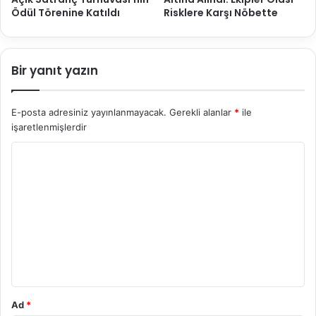
Ödül Törenine Katıldı
Risklere Karşı Nöbette
Bir yanıt yazın
E-posta adresiniz yayınlanmayacak.
Gerekli alanlar
*
ile
işaretlenmişlerdir
Y
o
r
u
m
*
Ad
*