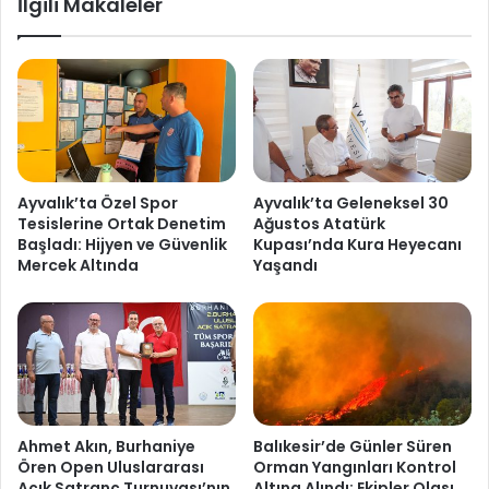
İlgili Makaleler
Ayvalık’ta Özel Spor
Ayvalık’ta Geleneksel 30
Tesislerine Ortak Denetim
Ağustos Atatürk
Başladı: Hijyen ve Güvenlik
Kupası’nda Kura Heyecanı
Mercek Altında
Yaşandı
Ahmet Akın, Burhaniye
Balıkesir’de Günler Süren
Ören Open Uluslararası
Orman Yangınları Kontrol
Açık Satranç Turnuvası’nın
Altına Alındı: Ekipler Olası