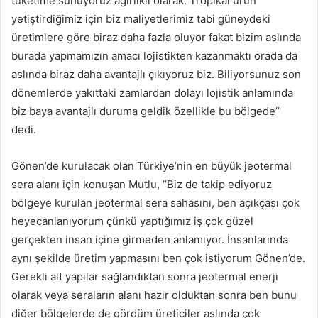
tüketime sunuyoruz ağırlıklı olarak. Tropikal ürün
yetiştirdiğimiz için biz maliyetlerimiz tabi güneydeki
üretimlere göre biraz daha fazla oluyor fakat bizim aslında
burada yapmamızın amacı lojistikten kazanmaktı orada da
aslında biraz daha avantajlı çıkıyoruz biz. Biliyorsunuz son
dönemlerde yakıttaki zamlardan dolayı lojistik anlamında
biz baya avantajlı duruma geldik özellikle bu bölgede”
dedi.
Gönen’de kurulacak olan Türkiye’nin en büyük jeotermal
sera alanı için konuşan Mutlu, “Biz de takip ediyoruz
bölgeye kurulan jeotermal sera sahasını, ben açıkçası çok
heyecanlanıyorum çünkü yaptığımız iş çok güzel
gerçekten insan içine girmeden anlamıyor. İnsanlarında
aynı şekilde üretim yapmasını ben çok istiyorum Gönen’de.
Gerekli alt yapılar sağlandıktan sonra jeotermal enerji
olarak veya seraların alanı hazır olduktan sonra ben bunu
diğer bölgelerde de gördüm üreticiler aslında çok