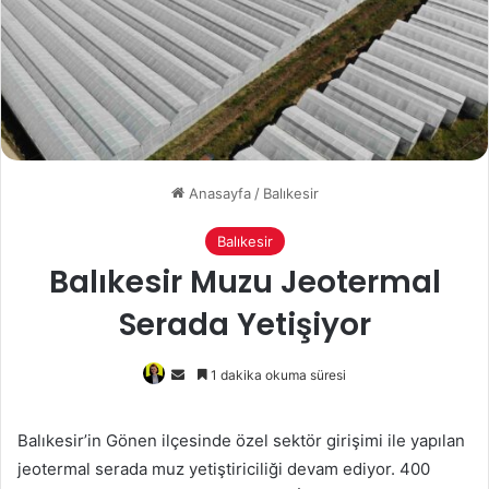
Anasayfa
/
Balıkesir
Balıkesir
Balıkesir Muzu Jeotermal
Serada Yetişiyor
Bir
1 dakika okuma süresi
e-
posta
Balıkesir’in Gönen ilçesinde özel sektör girişimi ile yapılan
göndermek
jeotermal serada muz yetiştiriciliği devam ediyor. 400