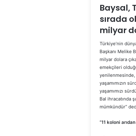
Baysal, 
sırada o
milyar d
Türkiye’nin dünya
Başkanı Melike Ba
milyar dolara çık
emekçileri olduğu
yenilenmesinde, n
yaşamımızın sürdü
yaşamımızı sürdür
Bal ihracatında ş
mümkündür” ded
“11 koloni arıdan