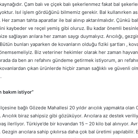
 kaynağıdır. Çam balı ve çiçek balı şekerlenmez fakat bal şekerl
ktur. Isıl işlem gördüğünü bilmemiz gerekir. Bal kullanırken as
. Her zaman tahta aparatlar ile bal alınıp aktarılmalıdır. Çünkü ba
ğini kaybeder ve reçel yemiş gibi oluruz. Bu kadar önemli besinle
ize sağlayan arılara her zaman saygı duymalıyız. Arıcılığı, gezginc
Bütün bunları yaparken de kovanların olduğu fiziki şartları , kova
 önemsemeliyiz. Biz veteriner hekimler olarak her zaman hayvan
rada da ben arı refahını gündeme getirmek istiyorum, arı refahı
vanlardan çıkan ürünlerde hiçbir zaman sağlıklı ve güvenli ol
.
n bakım istiyor”
ilçesine bağlı Gözede Mahallesi 20 yıldır arıcılık yapmakta olan
 Arıcılık biraz sahipsiz gibi gözüküyor. Arıcılara az destek verili
aş ilerliyor. Türkiye’de bir kovandan 15 – 20 kilo bal alınıyor. A
 Gezgin arıcılara sahip çıkılırsa daha çok bal üretimi yapılabilir. B