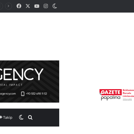
Facebook
X
YouTube
Instagram
Dış görünümü değiştir
Dış görünümü değiştir
Arama yap ...
Takip