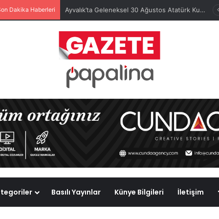
Son Dakika Haberleri
Ayvalık’ta Geleneksel 30 Ağustos Atatürk Kupası’nda Kura Heyecanı Yaşandı
tegoriler
Basılı Yayınlar
Künye Bilgileri
İletişim