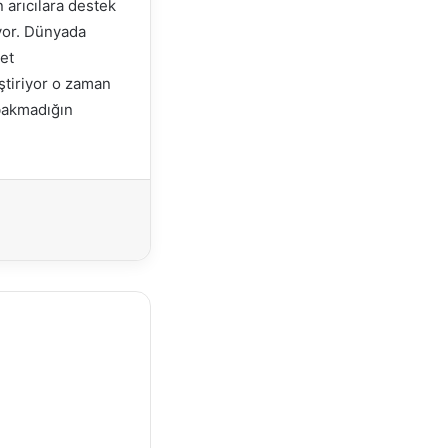
 arıcılara destek
uyor. Dünyada
et
ştiriyor o zaman
 bakmadığın
Yazdır