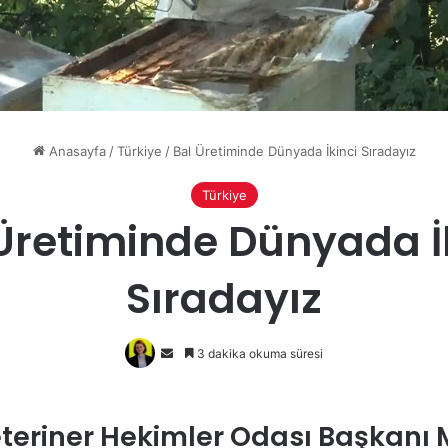
Anasayfa
/
Türkiye
/
Bal Üretiminde Dünyada İkinci Sıradayız
Türkiye
Üretiminde Dünyada İ
Sıradayız
Bir
3 dakika okuma süresi
e-
posta
göndermek
teriner Hekimler Odası Başkanı 