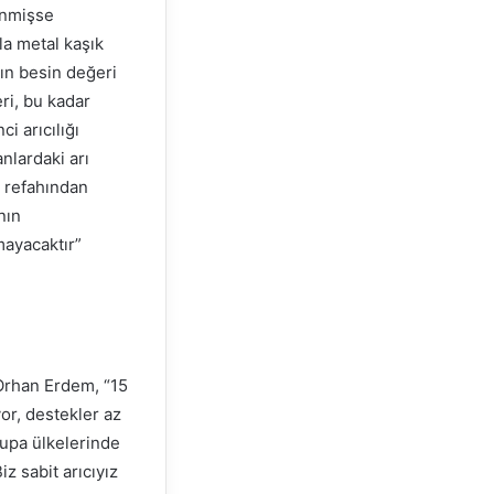
enmişse
la metal kaşık
lın besin değeri
ri, bu kadar
i arıcılığı
nlardaki arı
 refahından
nın
mayacaktır”
 Orhan Erdem, “15
yor, destekler az
vrupa ülkelerinde
iz sabit arıcıyız