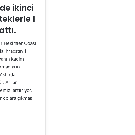
de ikinci
eklerle 1
ttı.
ner Hekimler Odası
a ihracatın 1
nyanın kadim
ormanların
 Aslında
. Arılar
mizi arttırıyor.
r dolara çıkması