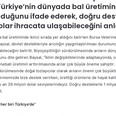
Türkiye’nin dünyada bal üretimin
lduğunu ifade ederek, doğru dest
olar ihracata ulaşabileceğini anla
 bal üretiminde ikinci sırada yer aldığını belirten Bursa Veteri
ysal, devlet destekleriyle arıcılığın yaygınlaştırılması durumund
abileceğini belirtti. Biyoçeşitliliğin sürdürülmesinde arıların dü
nu dile getiren Baysal, “İklim değişikliklerinde adaptasyonda, 
ebati üretimin arttırılmasında arılar çok büyük öneme sahiptir.
rülmesinde doğal tozlayıcılar olarak arıların önemi çok büyüktür
memizde bize destek verirken, ürettiği ürünlerle de hayat kalite
u an 39 milyon dolar seviyelerindeyiz. Doğru desteklerle 1 milya
i.
 her biri Türkiye’de”