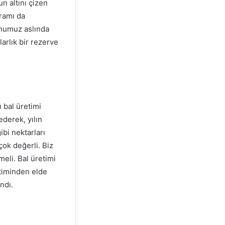
n altını çizen
gramı da
unumuz aslında
arlık bir rezerve
ı bal üretimi
ederek, yılın
ibi nektarları
çok değerli. Biz
eli. Bal üretimi
etiminden elde
ndı.