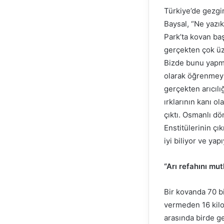
Türkiye’de gezgin 
Baysal, “Ne yazık
Park’ta kovan ba
gerçekten çok üz
Bizde bunu yapmal
olarak öğrenmeyi
gerçekten arıcıl
ırklarının kanı ol
çıktı. Osmanlı d
Enstitülerinin çı
iyi biliyor ve yap
“Arı refahını mu
Bir kovanda 70 bi
vermeden 16 kilom
arasında birde ge