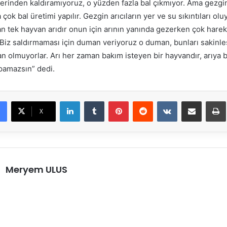
yerinden kaldıramıyoruz, o yüzden fazla bal çıkmıyor. Ama gezgin
 çok bal üretimi yapılır. Gezgin arıcıların yer ve su sıkıntıları ol
an tek hayvan arıdır onun için arının yanında gezerken çok harek
Biz saldırmaması için duman veriyoruz o duman, bunları sakinle
an olmuyorlar. Arı her zaman bakım isteyen bir hayvandır, arıya
apamazsın” dedi.
LinkedIn
Tumblr
Pinterest
Reddit
VKontakte
E-Posta ile paylaş
X
Meryem ULUS