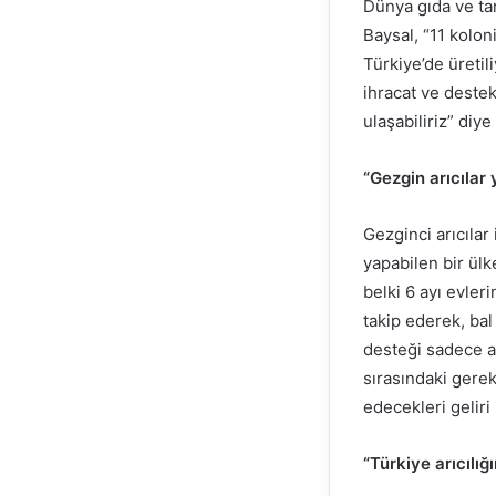
Dünya gıda ve tar
Baysal, “11 kolon
Türkiye’de üretil
ihracat ve destek
ulaşabiliriz” diy
“Gezgin arıcılar 
Gezginci arıcılar 
yapabilen bir ülk
belki 6 ayı evler
takip ederek, bal
desteği sadece ar
sırasındaki gerek
edecekleri geliri
“Türkiye arıcılığ