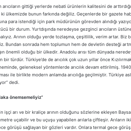
arıcıların gittiği yerlerde nebati ürünlerin kalitesini de arttırdığ
 ki ülkemizde bunun farkında değiliz. Geçenlerde bir gazete haber
şına para istendiği için park müdürünün görevden alındığı yazıy
ücü bir durum. Yurtdışında neredeyse gezginci arıcıların üstüne
ıyız. Arının olduğu yerde tozlaşma, çeşitlilik, verim artar. Biz
z. Bundan sonrada hem toplumun hem de devletin desteği artma
ığın önemli olduğu bir ülkedir. Anadolu arısı tüm dünyada nerede
an bir türdür. Türkiye’de de arıcılık çok uzun yıllar önce Kızılırm
öneminde, geleneksel yöntemlerde arıcılık devam ettirilmiş. 1940
kması ile birlikte modern anlamda arıcılığa geçilmiştir. Türkiye as
ıyor” dedi.
tlaka önemsemeliyiz”
n işçi arı ve bir kraliçe arının olduğunu sözlerine ekleyen Baysal,
etre uçabilir ve bu uçuşu yapabilen arılarla çiftleşir. Arıların ik
ce görüşü sağlayan bir gözleri vardır. Onlara termal gece görüş