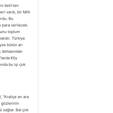
ını belirten
i vardı, bir Milli
ordu. Bu
 para verilecek.
 bunu toplum
lıdır. Türkiye
yse bütün arı
ak deltasından
’larda Köy
lında bu işi çok
 “Kraliçe arı ara
i gözlerinin
ü sağlar. Bal çok