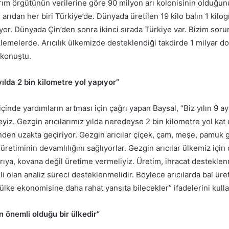
ım örgütünün verilerine göre 90 milyon arı kolonisinin olduğunu
i arıdan her biri Türkiye’de. Dünyada üretilen 19 kilo balın 1 kilo
iyor. Dünyada Çin’den sonra ikinci sırada Türkiye var. Bizim sor
lemelerde. Arıcılık ülkemizde desteklendiği takdirde 1 milyar dol
e konuştu.
yılda 2 bin kilometre yol yapıyor”
içinde yardımların artması için çağrı yapan Baysal, “Biz yılın 9 ay
eyiz. Gezgin arıcılarımız yılda neredeyse 2 bin kilometre yol kat 
inden uzakta geçiriyor. Gezgin arıcılar çiçek, çam, meşe, pamuk g
 üretiminin devamlılığını sağlıyorlar. Gezgin arıcılar ülkemiz için 
ıya, kovana değil üretime vermeliyiz. Üretim, ihracat desteklenm
li olan analiz süreci desteklenmelidir. Böylece arıcılarda bal ür
 ülke ekonomisine daha rahat yansıta bilecekler” ifadelerini kulla
ın önemli olduğu bir ülkedir”