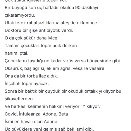
Bir büyüğü son üç haftadır okulda 90 dakikayı
çıkaramıyordu.
Ufak tefek rahatsızlıklarına ateş de eklenince…
Doktoru bir şişe antibiyotik verdi.
O da çok şükür daha iyice.
Tamam çocukları toparladık derken
hanım iptal.
Çocukların taşıdığı ne kadar virüs varsa bünyesinde gibi.
Öksürük, baş ağrısı, eklem ağrısı vesaire vesaire.
Ona da bir torba ilaç aldık.
İnşallah toparlayacak.
Sonra bir baktık bir duyduk bir okuduk ortalık yıkılıyor bu
şikayetlerden.
Ve herkes kelimenin hakkını veriyor “Yıkılıyor.”
Covid, İnfuleanza, Adone, Beta
İsmi en havalı olan Adone.
Üç büyüklere yeni gelmiş sağ bek ismi gibi.