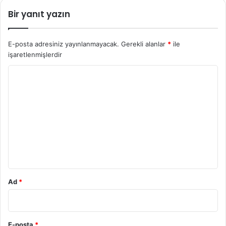
Bir yanıt yazın
E-posta adresiniz yayınlanmayacak.
Gerekli alanlar
*
ile
işaretlenmişlerdir
Y
o
r
u
m
*
Ad
*
E-posta
*