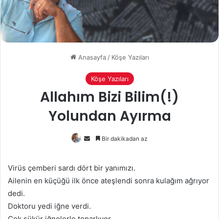
Anasayfa
/
Köşe Yazıları
Köşe Yazıları
Allahım Bizi Bilim(!)
Yolundan Ayırma
Bir
Bir dakikadan az
e-
posta
Virüs çemberi sardı dört bir yanımızı.
göndermek
Ailenin en küçüğü ilk önce ateşlendi sonra kulağım ağrıyor
dedi.
Doktoru yedi iğne verdi.
Çok şükür iğnelerle toparlıyor.