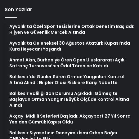
Son Yazılar
Ayvalık’ta Özel Spor Tesislerine Ortak Denetim Başladı:
Hijyen ve Güvenlik Mercek Altında
Ayvalık’ta Geleneksel 30 Ağustos Atatürk Kupası’nda
Kura Heyecanı Yaşandı
Ahmet Akın, Burhaniye Ören Open Uluslararası Açık
Satranç Turnuvası’nın Ödül Törenine Katıldı
Balıkesir’de Günler Süren Orman Yangınları Kontrol
Altına Alındı: Ekipler Olası Risklere Karşı Nöbette
Balıkesir Valiliği Son Durumu Açıkladı: Gömeç’te
Başlayan Orman Yangını Büyük Ölçüde Kontrol Altına
Alındı
Akçay-Midilli Seferleri Başladı: Akçayport 27 Yıl Sonra
Yeniden Gümrük Kapısı Oldu
Balıkesir Siyasetinin Deneyimli İsmi Orhan Bağcı
CHP’den İstifa Etti