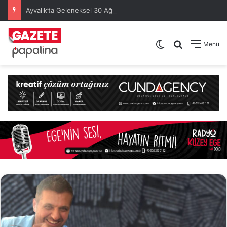
Ayvalık’ta Geleneksel 30 Ağustos Atatürk Kupası’nda Kura Heyecanı Yaşandı
Dış görünümü de
Arama yap .
Menü