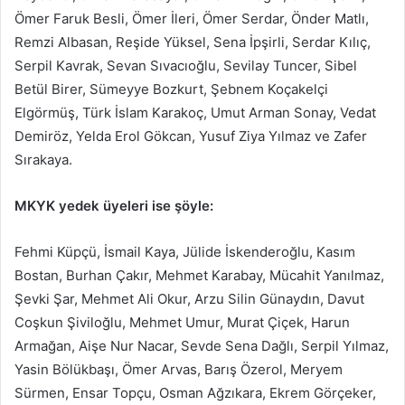
Ömer Faruk Besli, Ömer İleri, Ömer Serdar, Önder Matlı,
Remzi Albasan, Reşide Yüksel, Sena İpşirli, Serdar Kılıç,
Serpil Kavrak, Sevan Sıvacıoğlu, Sevilay Tuncer, Sibel
Betül Birer, Sümeyye Bozkurt, Şebnem Koçakelçi
Elgörmüş, Türk İslam Karakoç, Umut Arman Sonay, Vedat
Demiröz, Yelda Erol Gökcan, Yusuf Ziya Yılmaz ve Zafer
Sırakaya.
MKYK yedek üyeleri ise şöyle:
Fehmi Küpçü, İsmail Kaya, Jülide İskenderoğlu, Kasım
Bostan, Burhan Çakır, Mehmet Karabay, Mücahit Yanılmaz,
Şevki Şar, Mehmet Ali Okur, Arzu Silin Günaydın, Davut
Coşkun Şiviloğlu, Mehmet Umur, Murat Çiçek, Harun
Armağan, Aişe Nur Nacar, Sevde Sena Dağlı, Serpil Yılmaz,
Yasin Bölükbaşı, Ömer Arvas, Barış Özerol, Meryem
Sürmen, Ensar Topçu, Osman Ağzıkara, Ekrem Görçeker,