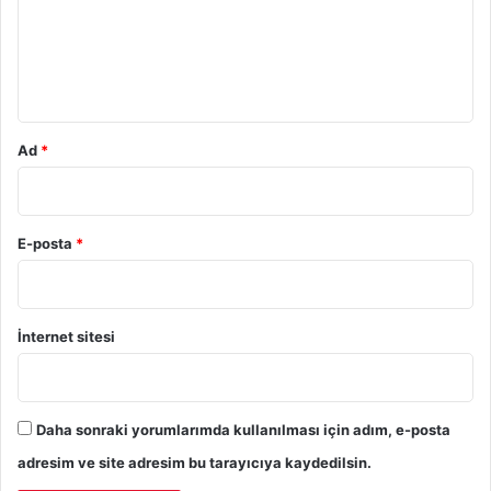
u
m
*
Ad
*
E-posta
*
İnternet sitesi
Daha sonraki yorumlarımda kullanılması için adım, e-posta
adresim ve site adresim bu tarayıcıya kaydedilsin.