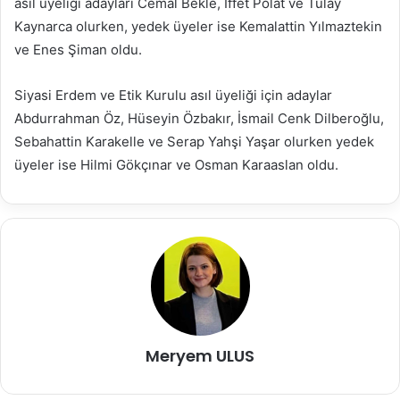
asıl üyeliği adayları Cemal Bekle, İffet Polat ve Tülay
Kaynarca olurken, yedek üyeler ise Kemalattin Yılmaztekin
ve Enes Şiman oldu.
Siyasi Erdem ve Etik Kurulu asıl üyeliği için adaylar
Abdurrahman Öz, Hüseyin Özbakır, İsmail Cenk Dilberoğlu,
Sebahattin Karakelle ve Serap Yahşi Yaşar olurken yedek
üyeler ise Hilmi Gökçınar ve Osman Karaaslan oldu.
Meryem ULUS