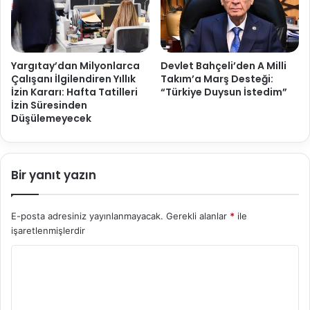
Yargıtay’dan Milyonlarca
Devlet Bahçeli’den A Milli
Çalışanı İlgilendiren Yıllık
Takım’a Marş Desteği:
İzin Kararı: Hafta Tatilleri
“Türkiye Duysun İstedim”
İzin Süresinden
Düşülemeyecek
Bir yanıt yazın
E-posta adresiniz yayınlanmayacak.
Gerekli alanlar
*
ile
işaretlenmişlerdir
Y
o
r