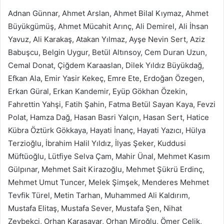
Adnan Günnar, Ahmet Arslan, Ahmet Bilal Kıymaz, Ahmet
Büyükgümüş, Ahmet Mücahit Arınç, Ali Demirel, Ali İhsan
Yavuz, Ali Karakaş, Atakan Yılmaz, Ayşe Nevin Sert, Aziz
Babuşcu, Belgin Uygur, Betül Altınsoy, Cem Duran Uzun,
Cemal Donat, Çiğdem Karaaslan, Dilek Yıldız Büyükdağ,
Efkan Ala, Emir Yasir Kekeç, Emre Ete, Erdoğan Özegen,
Erkan Güral, Erkan Kandemir, Eyüp Gökhan Özekin,
Fahrettin Yahşi, Fatih Şahin, Fatma Betül Sayan Kaya, Fevzi
Polat, Hamza Dağ, Hasan Basri Yalçın, Hasan Sert, Hatice
Kübra Öztürk Gökkaya, Hayati İnanç, Hayati Yazıcı, Hülya
Terzioğlu, İbrahim Halil Yıldız, İlyas Şeker, Kuddusi
Müftüoğlu, Lütfiye Selva Çam, Mahir Ünal, Mehmet Kasım
Gülpınar, Mehmet Sait Kirazoğlu, Mehmet Şükrü Erdinç,
Mehmet Umut Tuncer, Melek Şimşek, Menderes Mehmet
Tevfik Türel, Metin Tarhan, Muhammed Ali Kaldırım,
Mustafa Elitaş, Mustafa Sever, Mustafa Şen, Nihat
Zeybekci, Orhan Karasayar, Orhan Miroğlu, Ömer Çelik,