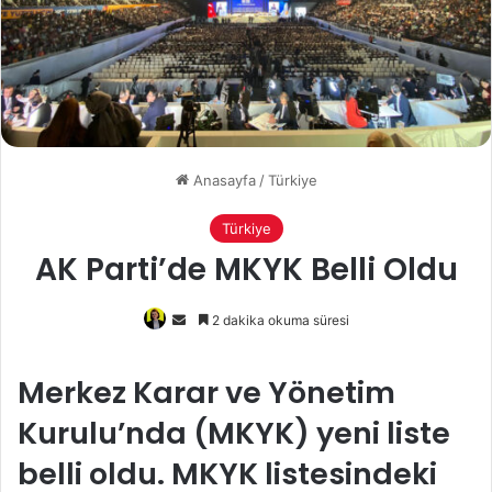
Anasayfa
/
Türkiye
Türkiye
AK Parti’de MKYK Belli Oldu
Bir
2 dakika okuma süresi
e-
posta
Merkez Karar ve Yönetim
göndermek
Kurulu’nda (MKYK) yeni liste
belli oldu. MKYK listesindeki