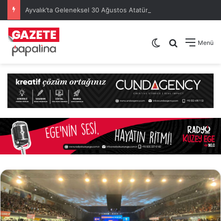
Ayvalık’ta Geleneksel 30 Ağustos Atatürk Kupası’nda Kura Heyecanı Yaşandı
Dış görünümü de
Arama yap .
Menü