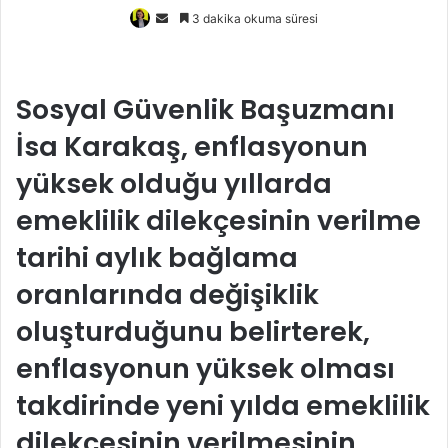
Bir
3 dakika okuma süresi
e-
posta
göndermek
Sosyal Güvenlik Başuzmanı
İsa Karakaş, enflasyonun
yüksek olduğu yıllarda
emeklilik dilekçesinin verilme
tarihi aylık bağlama
oranlarında değişiklik
oluşturduğunu belirterek,
enflasyonun yüksek olması
takdirinde yeni yılda emeklilik
dilekçesinin verilmesinin