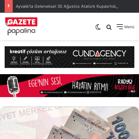
Ayvalık’ta Geleneksel 30 Ağustos Atatürk Kupası’nda Kura Heyecanı Yaşandı
Dış görünümü de
Arama yap .
Menü