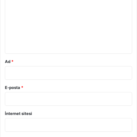
o
r
u
m
*
Ad
*
E-posta
*
İnternet sitesi