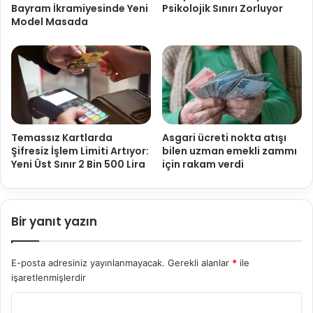
Bayram İkramiyesinde Yeni
Psikolojik Sınırı Zorluyor
Model Masada
Temassız Kartlarda
Asgari ücreti nokta atışı
Şifresiz İşlem Limiti Artıyor:
bilen uzman emekli zammı
Yeni Üst Sınır 2 Bin 500 Lira
için rakam verdi
Bir yanıt yazın
E-posta adresiniz yayınlanmayacak.
Gerekli alanlar
*
ile
işaretlenmişlerdir
Y