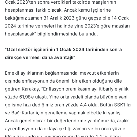
Ocak 2023’ten sonra verdikleri takdirde maaşlarının
hesaplanması farklı olacak. Ancak kamu işçilerine
baktığımız zaman 31 Aralık 2023 günü geçse bile 14 Ocak
2024 tarihine vermeleri halinde yine 2023’e göre maaşları
hesaplanacak” bilgilendirmesinde bulundu.
“Özel sektör işçilerinin 1 Ocak 2024 tarihinden sonra
direkçe vermesi daha avantajlı”
Emekli aylıklarının bağlanmasında, mevcut etkenlerin
dışında enflasyonun da önemli bir etken olduğunu dile
getiren Karakaş, “Enflasyon oranı kasım ayı itibariyle yıllık
yüzde 61,98’e ulaştı. Yine orta vadeli planda büyüme yani
gelişme hızı dediğimiz oran yüzde 4,4 oldu. Bütün SSK’lılar
ve Bağ-Kurlar için genelleme yapmak elbette ki yanlış.
Ancak genel olarak bir değerlendirme yaptığımızda, aralık
ayı enflasyonu da ortaya çıktığı zaman ve bu oran yüzde
65’in üzerinde ve büyüme oranı da yüzde 4,4 ve üzeri