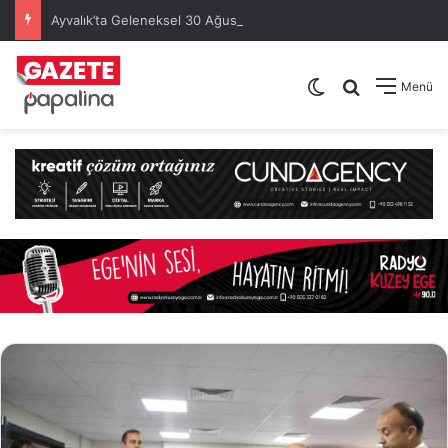
Ayvalık’ta Geleneksel 30 Ağustos Atatürk Kupası’nda Kura Heyecanı Yaşandı
Dış görünümü de
Arama yap .
Menü