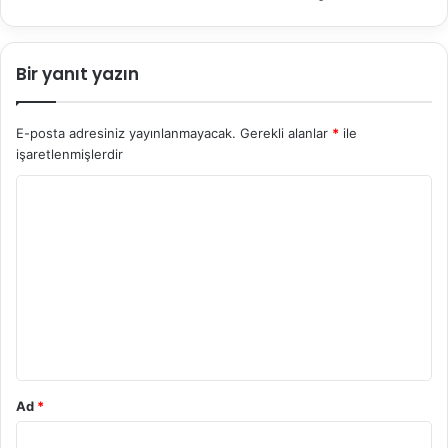
Bir yanıt yazın
E-posta adresiniz yayınlanmayacak.
Gerekli alanlar
*
ile
işaretlenmişlerdir
Y
o
r
u
m
*
Ad
*