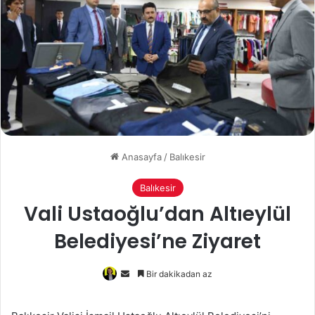
Anasayfa
/
Balıkesir
Balıkesir
Vali Ustaoğlu’dan Altıeylül
Belediyesi’ne Ziyaret
Bir
Bir dakikadan az
e-
posta