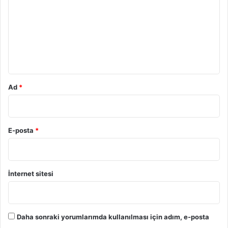
r
u
m
*
Ad
*
E-posta
*
İnternet sitesi
Daha sonraki yorumlarımda kullanılması için adım, e-posta