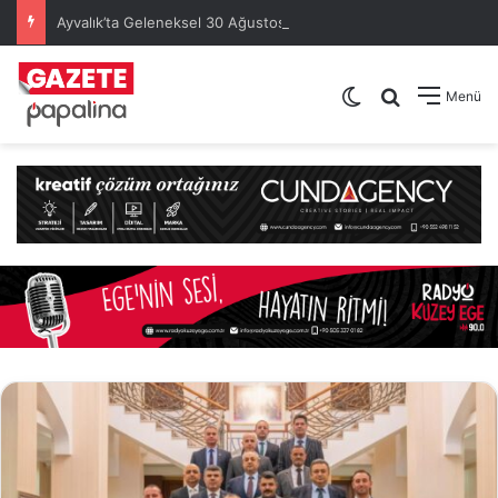
Ayvalık’ta Geleneksel 30 Ağustos Atatürk Kupası’nda Kura Heyecanı Yaşandı
Dış görünümü de
Arama yap .
Menü