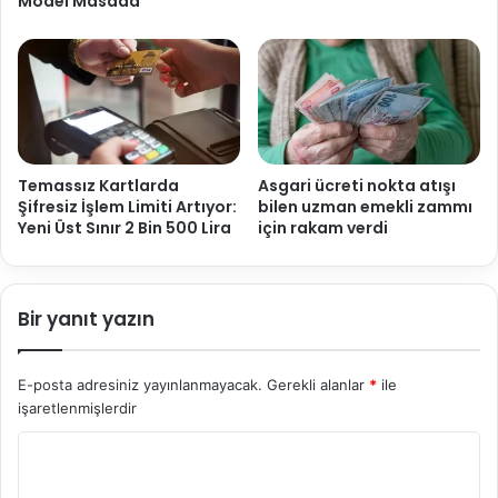
Model Masada
Temassız Kartlarda
Asgari ücreti nokta atışı
Şifresiz İşlem Limiti Artıyor:
bilen uzman emekli zammı
Yeni Üst Sınır 2 Bin 500 Lira
için rakam verdi
Bir yanıt yazın
E-posta adresiniz yayınlanmayacak.
Gerekli alanlar
*
ile
işaretlenmişlerdir
Y
o