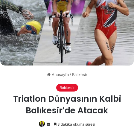
Anasayfa
/
Balıkesir
Balıkesir
Triatlon Dünyasının Kalbi
Balıkesir’de Atacak
Bir
3 dakika okuma süresi
e-