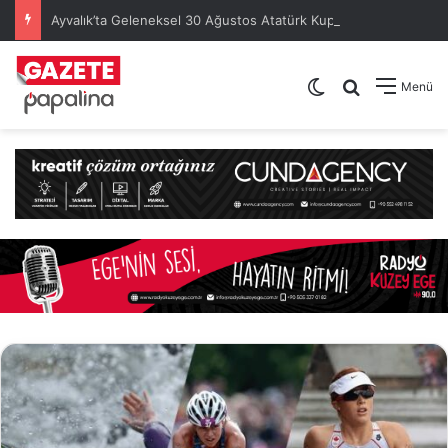
Ayvalık’ta Geleneksel 30 Ağustos Atatürk Kupası’nda Kura Heyecanı Yaşandı
Dış görünümü de
Arama yap .
Menü