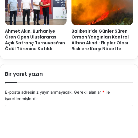
Ahmet Akın, Burhaniye
Balıkesir’de Günler Süren
Ören Open Uluslararası
Orman Yangınları Kontrol
Açık Satranç Turnuvası’nın
Altına Alındı: Ekipler Olası
Ödül Törenine Katıldı
Risklere Karşı Nöbette
Bir yanıt yazın
E-posta adresiniz yayınlanmayacak.
Gerekli alanlar
*
ile
işaretlenmişlerdir
Y
o
r
u