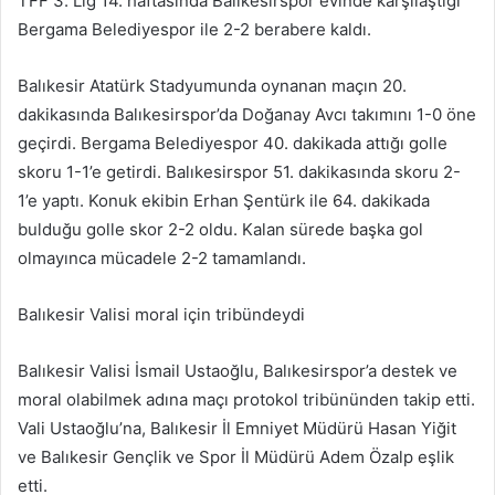
TFF 3. Lig 14. haftasında Balıkesirspor evinde karşılaştığı
göndermek
Bergama Belediyespor ile 2-2 berabere kaldı.
Balıkesir Atatürk Stadyumunda oynanan maçın 20.
dakikasında Balıkesirspor’da Doğanay Avcı takımını 1-0 öne
geçirdi. Bergama Belediyespor 40. dakikada attığı golle
skoru 1-1’e getirdi. Balıkesirspor 51. dakikasında skoru 2-
1’e yaptı. Konuk ekibin Erhan Şentürk ile 64. dakikada
bulduğu golle skor 2-2 oldu. Kalan sürede başka gol
olmayınca mücadele 2-2 tamamlandı.
Balıkesir Valisi moral için tribündeydi
Balıkesir Valisi İsmail Ustaoğlu, Balıkesirspor’a destek ve
moral olabilmek adına maçı protokol tribününden takip etti.
Vali Ustaoğlu’na, Balıkesir İl Emniyet Müdürü Hasan Yiğit
ve Balıkesir Gençlik ve Spor İl Müdürü Adem Özalp eşlik
etti.