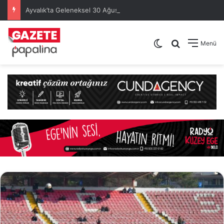
Ayvalık’ta Geleneksel 30 Ağustos Atatürk Kupası’nda Kura Heyecanı Yaşandı
Dış görünümü de
Arama yap .
Menü