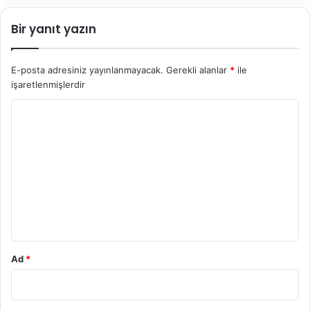
Bir yanıt yazın
E-posta adresiniz yayınlanmayacak.
Gerekli alanlar
*
ile
işaretlenmişlerdir
Y
o
r
u
m
*
Ad
*