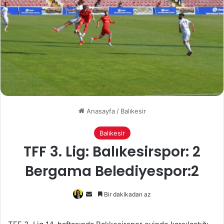
Anasayfa
/
Balıkesir
Balıkesir
TFF 3. Lig: Balıkesirspor: 2
Bergama Belediyespor:2
Bir
Bir dakikadan az
e-
posta