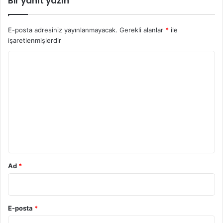
Bir yanıt yazın
E-posta adresiniz yayınlanmayacak.
Gerekli alanlar
*
ile
işaretlenmişlerdir
Y
o
r
u
m
*
Ad
*
E-posta
*