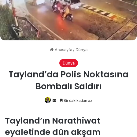
Anasayfa
/
Dünya
Dünya
Tayland’da Polis Noktasına
Bombalı Saldırı
Bir
Bir dakikadan az
e-
posta
Tayland’ın Narathiwat
göndermek
eyaletinde dün akşam