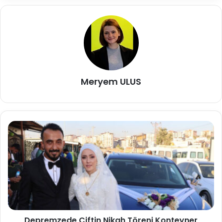
Meryem ULUS
Depremzede Çiftin Nikah Töreni Konteyner