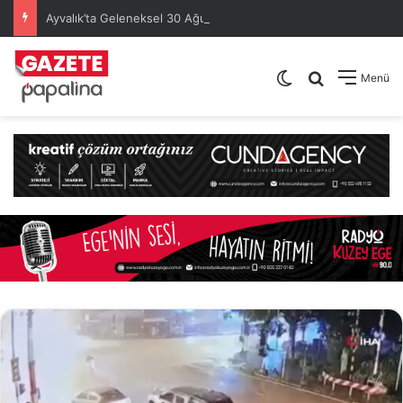
Ayvalık’ta Geleneksel 30 Ağustos Atatürk Kupası’nda Kura Heyecanı Yaşandı
Dış görünümü de
Arama yap .
Menü