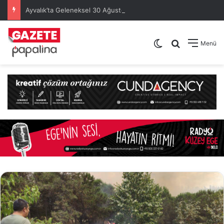
Ayvalık’ta Geleneksel 30 Ağustos Atatürk Kupası’nda Kura Heyecanı Yaşandı
Dış görünümü de
Arama yap .
Menü