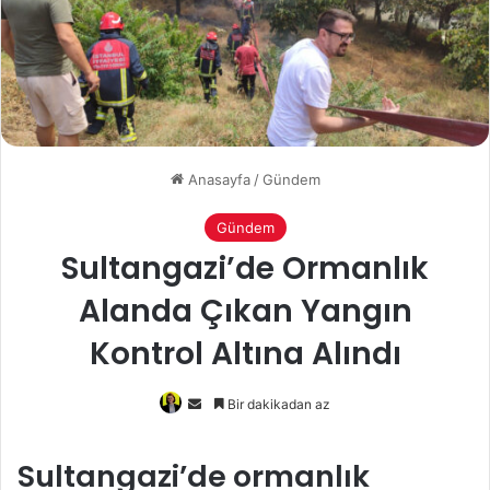
Anasayfa
/
Gündem
Gündem
Sultangazi’de Ormanlık
Alanda Çıkan Yangın
Kontrol Altına Alındı
Bir
Bir dakikadan az
e-
posta
Sultangazi’de ormanlık
göndermek