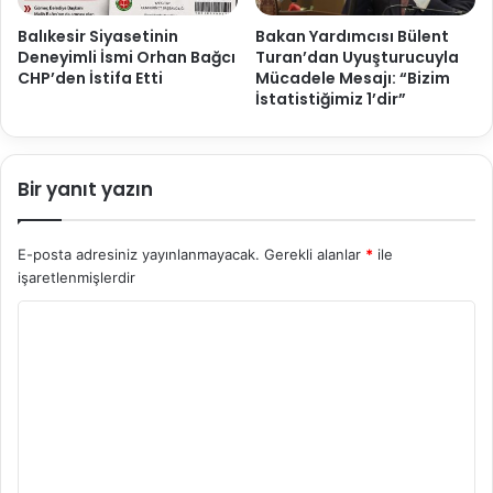
Balıkesir Siyasetinin
Bakan Yardımcısı Bülent
Deneyimli İsmi Orhan Bağcı
Turan’dan Uyuşturucuyla
CHP’den İstifa Etti
Mücadele Mesajı: “Bizim
İstatistiğimiz 1’dir”
Bir yanıt yazın
E-posta adresiniz yayınlanmayacak.
Gerekli alanlar
*
ile
işaretlenmişlerdir
Y
o
r
u
m
*