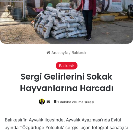
Anasayfa
/
Balıkesir
Balıkesir
Sergi Gelirlerini Sokak
Hayvanlarına Harcadı
Bir
1 dakika okuma süresi
e-
posta
Balıkesir’in Ayvalık ilçesinde, Ayvalık Ayazması’nda Eylül
göndermek
ayında “’Özgürlüğe Yolculuk’ sergisi açan fotoğraf sanatçısı