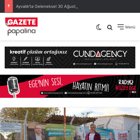
Ayvalık’ta Geleneksel 30 Ağustos Atatürk Kupası’nda Kura Heyecanı Yaşandı
Dış görünümü de
Arama yap .
Menü