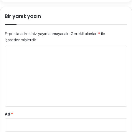
Bir yanıt yazın
E-posta adresiniz yayınlanmayacak.
Gerekli alanlar
*
ile
işaretlenmişlerdir
Y
o
r
u
m
*
Ad
*