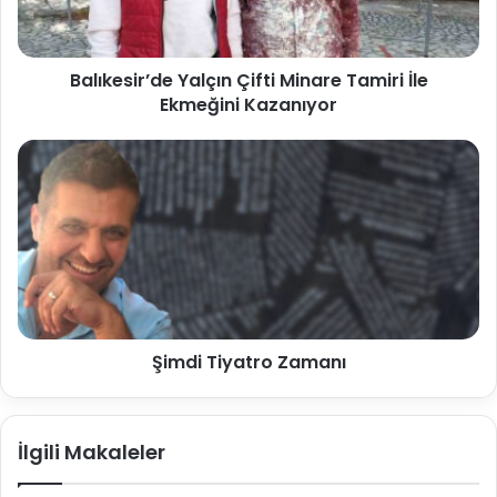
Balıkesir’de Yalçın Çifti Minare Tamiri İle
Ekmeğini Kazanıyor
Şimdi Tiyatro Zamanı
İlgili Makaleler