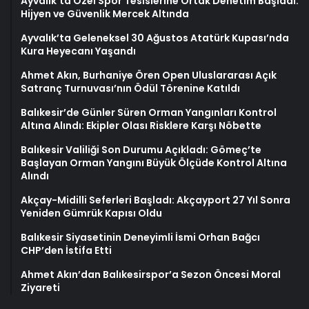
Ayvalık’ta Özel Spor Tesislerine Ortak Denetim Başladı:
Hijyen ve Güvenlik Mercek Altında
Ayvalık’ta Geleneksel 30 Ağustos Atatürk Kupası’nda
Kura Heyecanı Yaşandı
Ahmet Akın, Burhaniye Ören Open Uluslararası Açık
Satranç Turnuvası’nın Ödül Törenine Katıldı
Balıkesir’de Günler Süren Orman Yangınları Kontrol
Altına Alındı: Ekipler Olası Risklere Karşı Nöbette
Balıkesir Valiliği Son Durumu Açıkladı: Gömeç’te
Başlayan Orman Yangını Büyük Ölçüde Kontrol Altına
Alındı
Akçay-Midilli Seferleri Başladı: Akçayport 27 Yıl Sonra
Yeniden Gümrük Kapısı Oldu
Balıkesir Siyasetinin Deneyimli İsmi Orhan Bağcı
CHP’den İstifa Etti
Ahmet Akın’dan Balıkesirspor’a Sezon Öncesi Moral
Ziyareti