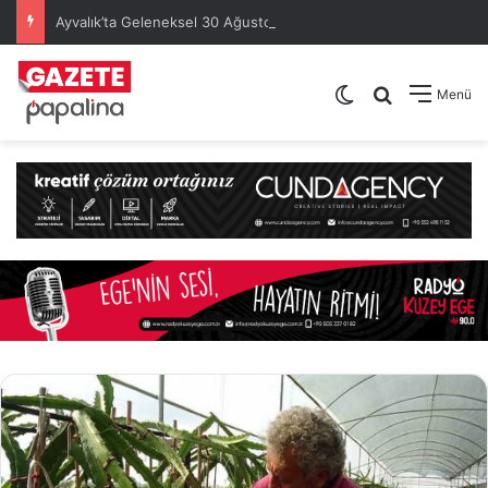
Ayvalık’ta Geleneksel 30 Ağustos Atatürk Kupası’nda Kura Heyecanı Yaşandı
Dış görünümü de
Arama yap .
Menü