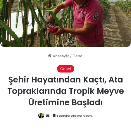
Anasayfa
/
Genel
Genel
Şehir Hayatından Kaçtı, Ata
Topraklarında Tropik Meyve
Üretimine Başladı
Bir
1 dakika okuma süresi
e-
posta