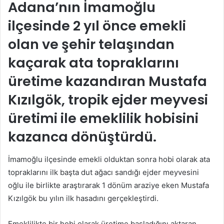
Adana’nın İmamoğlu
göndermek
ilçesinde 2 yıl önce emekli
olan ve şehir telaşından
kaçarak ata topraklarını
üretime kazandıran Mustafa
Kızılgök, tropik ejder meyvesi
üretimi ile emeklilik hobisini
kazanca dönüştürdü.
İmamoğlu ilçesinde emekli olduktan sonra hobi olarak ata
topraklarını ilk başta dut ağacı sandığı ejder meyvesini
oğlu ile birlikte araştırarak 1 dönüm araziye eken Mustafa
Kızılgök bu yılın ilk hasadını gerçekleştirdi.
Emeklilikte bir hobi olarak üretime başladığını aktaran