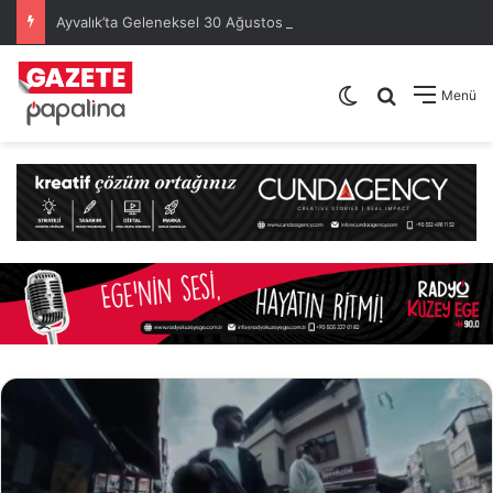
Ayvalık’ta Geleneksel 30 Ağustos Atatürk Kupası’nda Kura Heyecanı Yaşandı
Dış görünümü de
Arama yap .
Menü