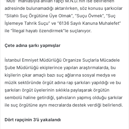
“Muti” mahlasıyla anılan rapçi M.N.D.’nin ise belirlenen
adresinde bulunamadığı aktarılırken, söz konusu şarkıcılar
“Silahlı Suç Örgütüne Üye Olmak”, “Suçu Övmek”, “Suç
İşlemeye Tahrik Suçu” ve “6136 Sayılı Kanuna Muhalefet”
ile “İllegal hayatı özendirmek”le suçlanıyor.
Çete adına şarkı yapmışlar
İstanbul Emniyet Müdürlüğü Organize Suçlarla Mücadele
Şube Müdürlüğü ekiplerince yapılan araştırmalarda, bu
kişilerin çıkar amaçlı bazı suç ağlarına sosyal medya ve
müzik sektöründe örgüt adına rap şarkıları yapıldığı ve bu
şarkıları örgüt üyelerinin sıklıkla paylaşarak örgütün
sembolü haline getirdiği, şahısların yapmış olduğu şarkılar
ile suç örgütüne aynı mecralarda destek verdiği belirlendi.
Dört rapçinin 3’ü yakalandı