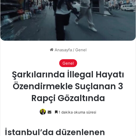
Anasayfa
/
Genel
Genel
Şarkılarında İllegal Hayatı
Özendirmekle Suçlanan 3
Rapçi Gözaltında
Bir
1 dakika okuma süresi
e-
posta
İstanbul’da düzenlenen
göndermek