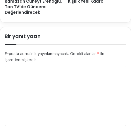
Ramazan Cüneyt Erenoğlu,
Kişilik Yeni Kadro
Ton TV’de Gündemi
Değerlendirecek
Bir yanıt yazın
E-posta adresiniz yayınlanmayacak.
Gerekli alanlar
*
ile
işaretlenmişlerdir
Y
o
r
u
m
*