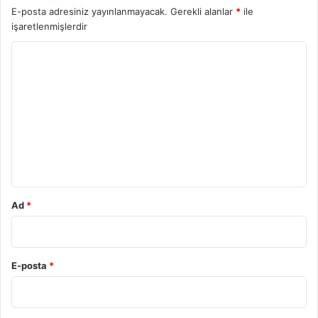
E-posta adresiniz yayınlanmayacak.
Gerekli alanlar
*
ile
işaretlenmişlerdir
Y
o
r
u
m
*
Ad
*
E-posta
*