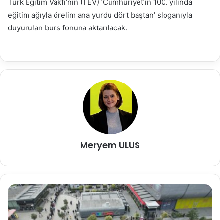
Türk Eğitim Vakfı’nın (TEV) ’Cumhuriyet’in 100. yılında
eğitim ağıyla örelim ana yurdu dört baştan’ sloganıyla
duyurulan burs fonuna aktarılacak.
Meryem ULUS