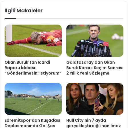
İlgili Makaleler
Okan Buruk’tan Icardi
Galatasaray’dan Okan
Raporu İddiası:
Buruk Kararı: Seçim Sonrası
“Gönderilmesini İstiyorum”
2 Yıllık Yeni Sözleşme
Edremitspor’dan Kuşadası
Hull City’nin 7 ayda
Deplasmanında Gol Şov
gerçekleştirdiği inanılmaz