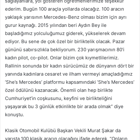
sağlayanlara, yol gösteren öğretmenlerimize teşekkür
ederim. Bugün 100 araçla yollarda olacağız. 100 aracın
yaklaşık yarısının Mercedes-Benz olması bizim için ayrı
gurur kaynağı. 2015 yılından beri Aydın Bey ile
başladığımız yolculuğumuz giderek, yükselerek devam
ediyor. Bu sene de çok özel bir birliktelik olacak. Pazar
gününü sabırsızlıkla bekliyorum. 230 yarışmacının 80’i
kadın pilot, co-pilot. Onlar bizim çok kıymetlilerimiz.
Rallinin sonunda bir kadın sürücümüz de dünyanın dört bir
yanında kadınlara cesaret ve ilham vermeyi amaçladığımız
’She’s Mercedes’ platformu kapsamındaki ’She’s Mercedes’
özel ödülünü kazanacak. Önemli olan hep birlikte
Cumhuriyet’in coşkusunu, keyfini ve birlikteliğini
yaşayarak bu 3 günlük etkinlikte bir arada olmak” diye
konuştu.
Klasik Otomobil Kulübü Başkan Vekili Murat Şakar da
yarışta 100 klasik aracın olacağını ifade ederek, “Onların