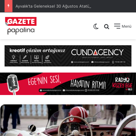
Ayvalık’ta Geleneksel 30 Ağustos Atatürk Kupası’nda Kura Heyecanı Yaşandı
Dış görünümü de
Arama yap .
Menü