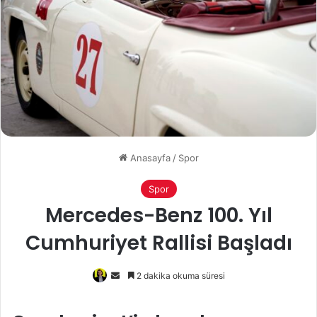
Anasayfa
/
Spor
Spor
Mercedes-Benz 100. Yıl
Cumhuriyet Rallisi Başladı
Bir
2 dakika okuma süresi
e-
posta