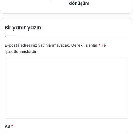
dönüşüm
Bir yanıt yazın
E-posta adresiniz yayınlanmayacak.
Gerekli alanlar
*
ile
işaretlenmişlerdir
Y
o
r
u
m
*
Ad
*