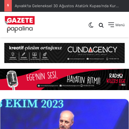
Ayvalık’ta Geleneksel 30 Ağustos Atatürk Kupası’nda Kura Heyecanı Yaşandı
Dış görünümü de
Arama yap .
Menü