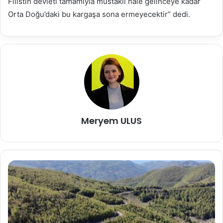
Filistin devleti tamamıyla müstakil hale gelinceye kadar
Orta Doğu’daki bu kargaşa sona ermeyecektir” dedi.
Meryem ULUS