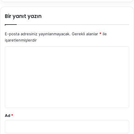
Bir yanıt yazın
E-posta adresiniz yayınlanmayacak.
Gerekli alanlar
*
ile
işaretlenmişlerdir
Y
o
r
u
m
*
Ad
*