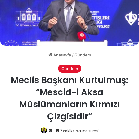
Anasayfa
/
Gündem
Gündem
Meclis Başkanı Kurtulmuş:
“Mescid-i Aksa
Müslümanların Kırmızı
Çizgisidir”
Bir
2 dakika okuma süresi
e-