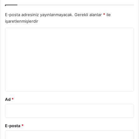
E-posta adresiniz yayınlanmayacak.
Gerekli alanlar
*
ile
işaretlenmişlerdir
Y
o
r
u
m
*
Ad
*
E-posta
*