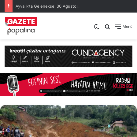
Ayvalık’ta Geleneksel 30 Ağustos Atatürk Kupası’nda Kura Heyecanı Yaşandı
Dış görünümü de
Arama yap .
Menü