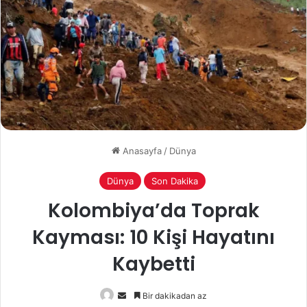
Anasayfa
/
Dünya
Dünya
Son Dakika
Kolombiya’da Toprak
Kayması: 10 Kişi Hayatını
Kaybetti
Bir
Bir dakikadan az