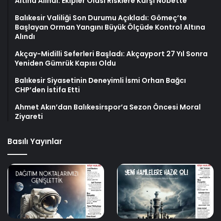
Altına Alındı: Ekipler Olası Risklere Karşı Nöbette
Balıkesir Valiliği Son Durumu Açıkladı: Gömeç’te
Başlayan Orman Yangını Büyük Ölçüde Kontrol Altına
Alındı
Akçay-Midilli Seferleri Başladı: Akçayport 27 Yıl Sonra
Yeniden Gümrük Kapısı Oldu
Balıkesir Siyasetinin Deneyimli İsmi Orhan Bağcı
CHP’den İstifa Etti
Ahmet Akın’dan Balıkesirspor’a Sezon Öncesi Moral
Ziyareti
Basılı Yayınlar