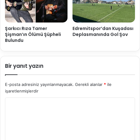
Şarkıcı Rıza Tamer
Edremitspor’dan Kuşadası
Şişman’ın Ölümü Şüpheli
Deplasmanında Gol Şov
Bulundu
Bir yanıt yazın
E-posta adresiniz yayınlanmayacak.
Gerekli alanlar
*
ile
işaretlenmişlerdir
Y
o
r
u
m