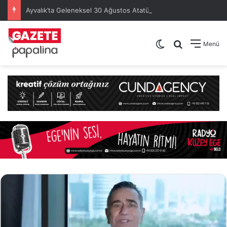
Ayvalık’ta Geleneksel 30 Ağustos Atatürk Kupası’nda Kura Heyecanı Yaşandı
Dış görünümü de
Arama yap .
Menü