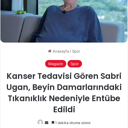
Anasayfa
/
Spor
Magazin
Spor
Kanser Tedavisi Gören Sabri
Ugan, Beyin Damarlarındaki
Tıkanıklık Nedeniyle Entübe
Edildi
Bir
1 dakika okuma süresi