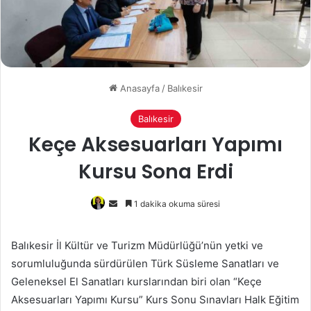
Anasayfa
/
Balıkesir
Balıkesir
Keçe Aksesuarları Yapımı
Kursu Sona Erdi
Bir
1 dakika okuma süresi
e-
posta
Balıkesir İl Kültür ve Turizm Müdürlüğü’nün yetki ve
göndermek
sorumluluğunda sürdürülen Türk Süsleme Sanatları ve
Geleneksel El Sanatları kurslarından biri olan “Keçe
Aksesuarları Yapımı Kursu” Kurs Sonu Sınavları Halk Eğitim