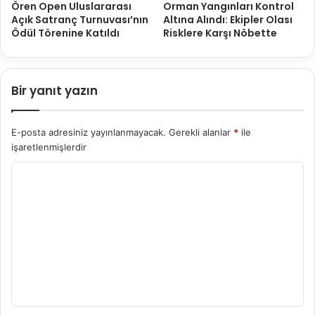
Ören Open Uluslararası
Orman Yangınları Kontrol
Açık Satranç Turnuvası’nın
Altına Alındı: Ekipler Olası
Ödül Törenine Katıldı
Risklere Karşı Nöbette
Bir yanıt yazın
E-posta adresiniz yayınlanmayacak.
Gerekli alanlar
*
ile
işaretlenmişlerdir
Y
o
r
u
m
*