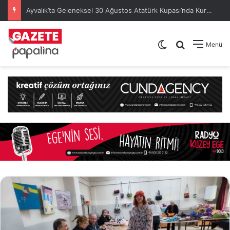
Ayvalık’ta Geleneksel 30 Ağustos Atatürk Kupası’nda Kura Heyecanı Yaşandı
Dış görünümü de
Arama yap .
Menü