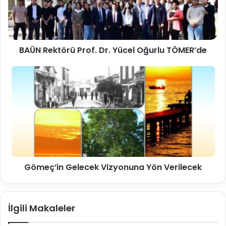
BAÜN Rektörü Prof. Dr. Yücel Oğurlu TÖMER’de
Gömeç’in Gelecek Vizyonuna Yön Verilecek
İlgili Makaleler