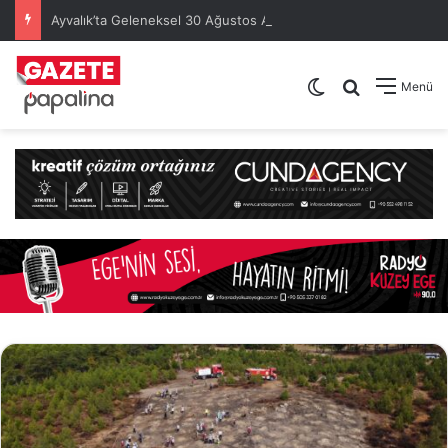
Ayvalık’ta Geleneksel 30 Ağustos Atatürk Kupası’nda Kura Heyecanı Yaşandı
Dış görünümü de
Arama yap .
Menü