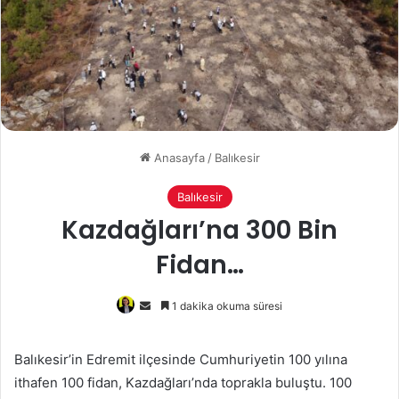
Anasayfa
/
Balıkesir
Balıkesir
Kazdağları’na 300 Bin
Fidan…
Bir
1 dakika okuma süresi
e-
posta
Balıkesir’in Edremit ilçesinde Cumhuriyetin 100 yılına
göndermek
ithafen 100 fidan, Kazdağları’nda toprakla buluştu. 100