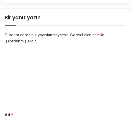
Bir yanıt yazın
E-posta adresiniz yayınlanmayacak.
Gerekli alanlar
*
ile
işaretlenmişlerdir
Y
o
r
u
m
*
Ad
*