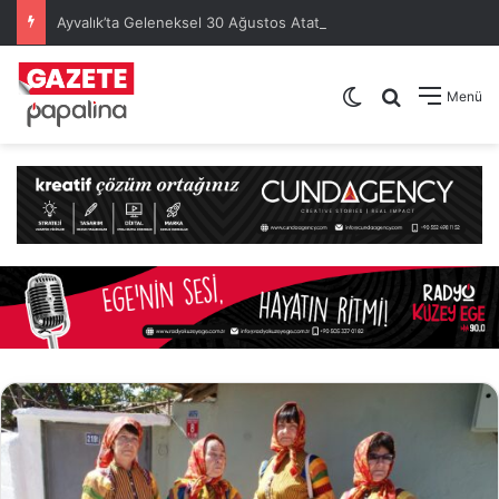
Ayvalık’ta Geleneksel 30 Ağustos Atatürk Kupası’nda Kura Heyecanı Yaşandı
Dış görünümü de
Arama yap .
Menü