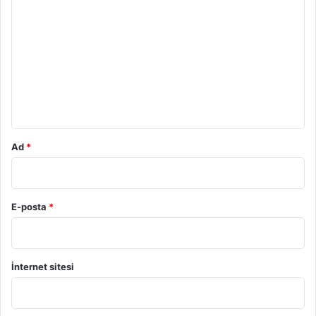
o
r
u
m
*
Ad
*
E-posta
*
İnternet sitesi