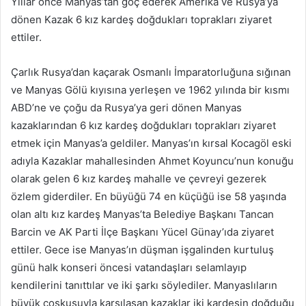
Yıllar önce Manyas’tan göç ederek Amerika ve Rusya’ya
göndermek
dönen Kazak 6 kız kardeş doğdukları toprakları ziyaret
ettiler.
Çarlık Rusya’dan kaçarak Osmanlı İmparatorluğuna sığınan
ve Manyas Gölü kıyısına yerleşen ve 1962 yılında bir kısmı
ABD’ne ve çoğu da Rusya’ya geri dönen Manyas
kazaklarından 6 kız kardeş doğdukları toprakları ziyaret
etmek için Manyas’a geldiler. Manyas’ın kırsal Kocagöl eski
adıyla Kazaklar mahallesinden Ahmet Koyuncu’nun konuğu
olarak gelen 6 kız kardeş mahalle ve çevreyi gezerek
özlem giderdiler. En büyüğü 74 en küçüğü ise 58 yaşında
olan altı kız kardeş Manyas’ta Belediye Başkanı Tancan
Barcin ve AK Parti İlçe Başkanı Yücel Günay’ıda ziyaret
ettiler. Gece ise Manyas’ın düşman işgalinden kurtuluş
günü halk konseri öncesi vatandaşları selamlayıp
kendilerini tanıttılar ve iki şarkı söylediler. Manyaslıların
büyük coşkusuyla karşılaşan kazaklar iki kardeşin doğduğu