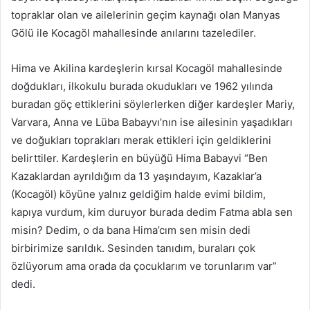
topraklar olan ve ailelerinin geçim kaynağı olan Manyas
Gölü ile Kocagöl mahallesinde anılarını tazelediler.
Hima ve Akilina kardeşlerin kırsal Kocagöl mahallesinde
doğdukları, ilkokulu burada okudukları ve 1962 yılında
buradan göç ettiklerini söylerlerken diğer kardeşler Mariy,
Varvara, Anna ve Lüba Babayvı’nın ise ailesinin yaşadıkları
ve doğukları toprakları merak ettikleri için geldiklerini
belirttiler. Kardeşlerin en büyüğü Hima Babayvi “Ben
Kazaklardan ayrıldığım da 13 yaşındayım, Kazaklar’a
(Kocagöl) köyüne yalnız geldiğim halde evimi bildim,
kapıya vurdum, kim duruyor burada dedim Fatma abla sen
misin? Dedim, o da bana Hima’cım sen misin dedi
birbirimize sarıldık. Sesinden tanıdım, buraları çok
özlüyorum ama orada da çocuklarım ve torunlarım var”
dedi.