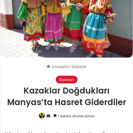
Anasayfa
/
Balıkesir
Balıkesir
Kazaklar Doğdukları
Manyas’ta Hasret Giderdiler
Bir
1 dakika okuma süresi
e-
posta