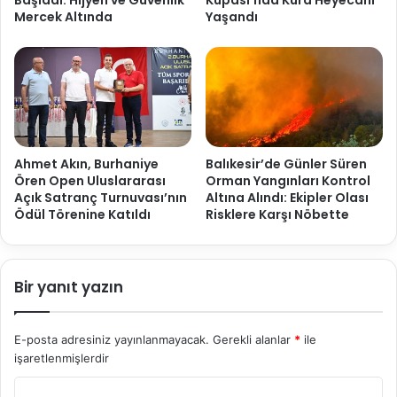
Başladı: Hijyen ve Güvenlik
Kupası’nda Kura Heyecanı
Mercek Altında
Yaşandı
Ahmet Akın, Burhaniye
Balıkesir’de Günler Süren
Ören Open Uluslararası
Orman Yangınları Kontrol
Açık Satranç Turnuvası’nın
Altına Alındı: Ekipler Olası
Ödül Törenine Katıldı
Risklere Karşı Nöbette
Bir yanıt yazın
E-posta adresiniz yayınlanmayacak.
Gerekli alanlar
*
ile
işaretlenmişlerdir
Y