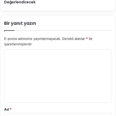
Değerlendirecek
Bir yanıt yazın
E-posta adresiniz yayınlanmayacak.
Gerekli alanlar
*
ile
işaretlenmişlerdir
Y
o
r
u
m
*
Ad
*