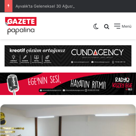
Ayvalık’ta Geleneksel 30 Ağustos Atatürk Kupası’nda Kura Heyecanı Yaşandı
Dış görünümü de
Arama yap .
Menü