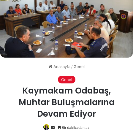
Anasayfa
/
Genel
Genel
Kaymakam Odabaş,
Muhtar Buluşmalarına
Devam Ediyor
Bir
Bir dakikadan az