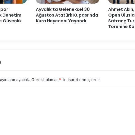
Spor
Ayvalık’ta Geleneksel 30
Ahmet Akın,
ak Denetim
Ağustos Atatürk Kupası’nda
Open Ulusla
ve Güvenlik
Kura Heyecanı Yaşandı
Satranç Tur
Törenine Kat
n
yayınlanmayacak.
Gerekli alanlar
*
ile işaretlenmişlerdir