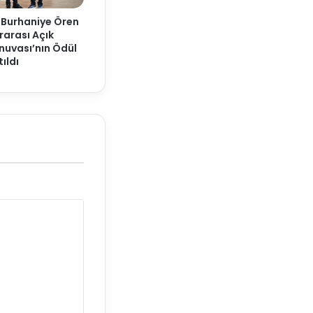
 Burhaniye Ören
rarası Açık
nuvası’nın Ödül
ıldı