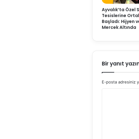
Ayvalık’ta Özel 
Tesislerine Ort
Başladı: Hijyen 
Mercek Altında
Bir yanıt yazı
E-posta adresiniz 
Y
o
r
u
m