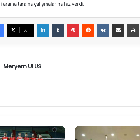
i arama tarama çalışmalarına hız verdi.
LinkedIn
Tumblr
Pinterest
Reddit
VKontakte
E-Posta ile paylaş
X
Meryem ULUS