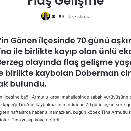
Flaş Gelişme
Bir
Bir dakikadan az
e-
posta
göndermek
r’in Gönen ilçesinde 70 günü aşkı
ina ile birlikte kayıp olan ünlü e
erzeg olayında flaş gelişme yaş
le birlikte kaybolan Doberman ci
ak bulundu.
en ilçesine bağlı Armutlu kırsal mahallesinde sabah yürüyüşüne
 köpeği Tina’nın kaybolmasının ardından 70 günü aşkın süre ge
’ten haftalarca haber alınamazken, bugün köpek Tina Armutlu k
nleri Tina’yı alıp köye getirdi.