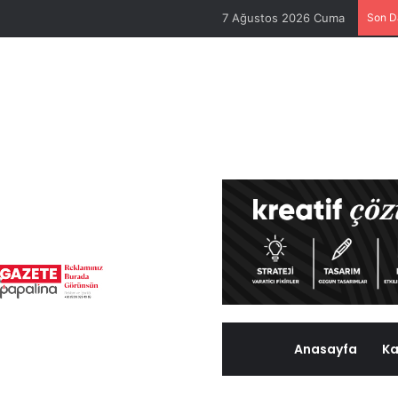
7 Ağustos 2026 Cuma
Son D
Anasayfa
Ka