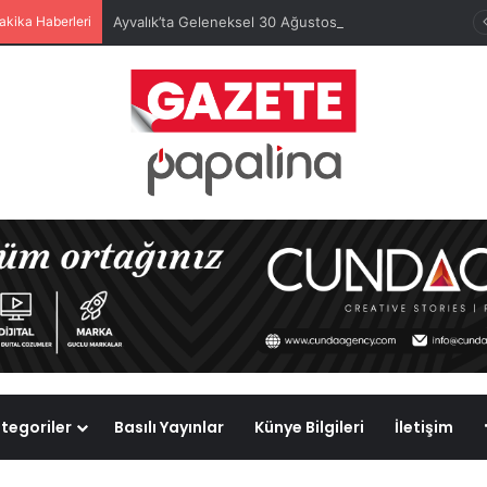
akika Haberleri
Ayvalık’ta Geleneksel 30 Ağustos Atatürk Kupası’nda Kura Heyecanı Yaşandı
tegoriler
Basılı Yayınlar
Künye Bilgileri
İletişim