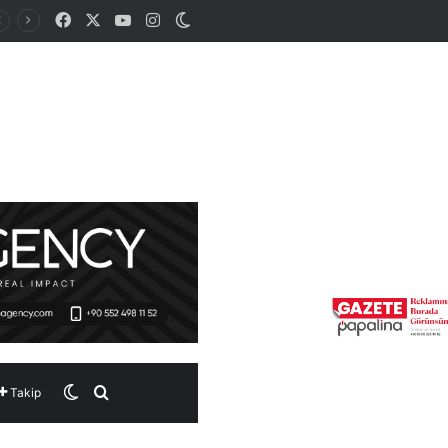
Facebook
X
YouTube
Instagram
Dış görünümü değiştir
Dış görünümü değiştir
Arama yap ...
Takip