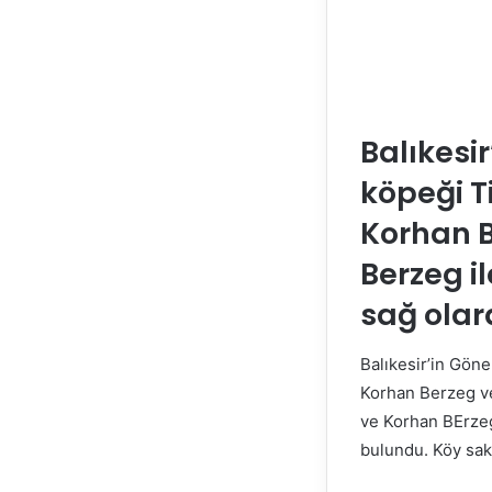
Balıkesi
köpeği T
Korhan B
Berzeg i
sağ olar
Balıkesir’in Gön
Korhan Berzeg ve
ve Korhan BErzeg
bulundu. Köy saki