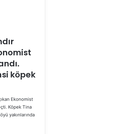
ndır
konomist
andı.
nsi köpek
 çıkan Ekonomist
çti. Köpek Tina
öyü yakınlarında