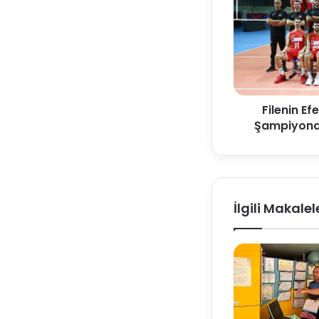
Filenin Ef
Şampiyonas
İlgili Makalel