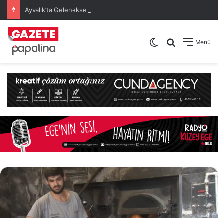
Ayvalık’ta Geleneksel 30 Ağustos Atatürk Kupası’nda Kura Heyecanı Yaşandı
Dış görünümü de
Arama yap .
Menü