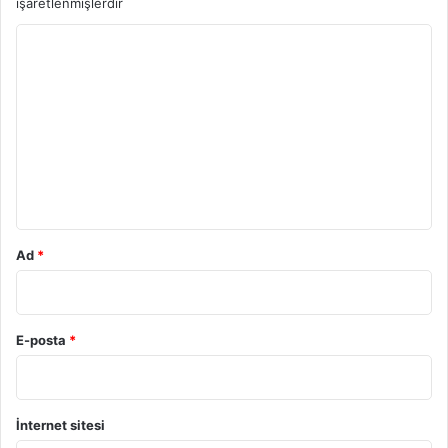
işaretlenmişlerdir
Y
o
r
u
m
*
Ad
*
E-posta
*
İnternet sitesi