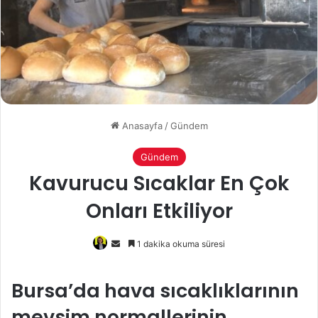
Anasayfa
/
Gündem
Gündem
Kavurucu Sıcaklar En Çok
Onları Etkiliyor
Bir
1 dakika okuma süresi
e-
posta
Bursa’da hava sıcaklıklarının
göndermek
mevsim normallerinin