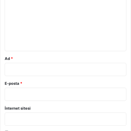
o
r
u
m
*
Ad
*
E-posta
*
İnternet sitesi