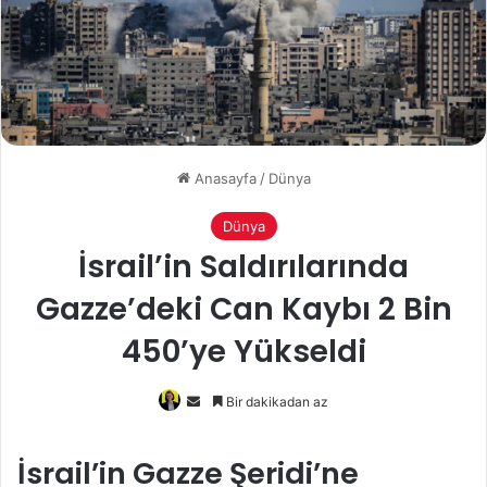
Anasayfa
/
Dünya
Dünya
İsrail’in Saldırılarında
Gazze’deki Can Kaybı 2 Bin
450’ye Yükseldi
Bir
Bir dakikadan az
e-
posta
İsrail’in Gazze Şeridi’ne
göndermek