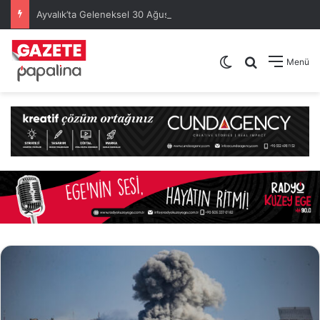
Ayvalık’ta Geleneksel 30 Ağustos Atatürk Kupası’nda Kura Heyecanı Yaşandı
Dış görünümü de
Arama yap .
Menü