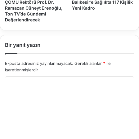
ÇOMÜ Rektörü Prof. Dr.
Balıkesir’e Sağlıkta 117 Kişilik
Ramazan Cüneyt Erenoğlu,
Yeni Kadro
Ton TV’de Gündemi
Değerlendirecek
Bir yanıt yazın
E-posta adresiniz yayınlanmayacak.
Gerekli alanlar
*
ile
işaretlenmişlerdir
Y
o
r
u
m
*