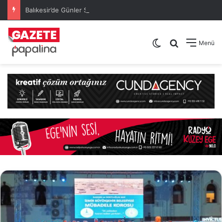
Balıkesir’de Günler Süren Orman Yangınları Kontrol Altına Alındı: Ekipler Olası Risklere Karşı Nöbette
Dış görünümü de
Arama yap .
Menü