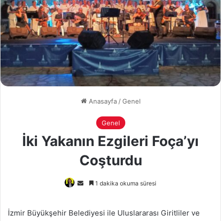
Anasayfa
/
Genel
Genel
İki Yakanın Ezgileri Foça’yı
Coşturdu
Bir
1 dakika okuma süresi
e-
posta
İzmir Büyükşehir Belediyesi ile Uluslararası Giritliler ve
göndermek