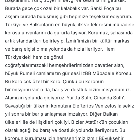
Başkanımız Tunç Soyer’in sevgi ve selamlarını getirdik.
Burada gece çok özel bir kalabalık var. Sanki Foça bu
akşam burada buluşmuş gibi hepinize teşekkür ediyorum.
Türkiye ve Balkanların en büyük, ilk ve tek resmi mübadele
korosu unvanlarını da gururla taşıyor. Korumuz, sahasında
artık standartları belirleyip, İzmir’imizin bir kültür markası
ve barış elçisi olma yolunda da hızla ilerliyor. Hem
Türkiye’deki hem de gönül
coğrafyalarımızdaki hemşehrilerimizden davetler alan,
büyük Rumeli camiamızın gür sesi İzBB Mübadele Korosu.
Bu koro çok özel bir koro. Çünkü bu koronun
bir misyonu var o da, barış ve dostluk bizim misyonumuz.
Atamızın yolunda gidiyoruz ‘Yurtta Sulh, Cihanda Sulh’.
Savaştığı bir ülkenin komutanı Elefterios Venizelos’la sekiz
yıl sonra bir barış anlaşması imzalıyor. Diğer Balkan
ülkeleri ile de ilişkileri çok iyi. Bizler Atatürk’ün çocukları
olarak açtığı bu barış ve dostluk yolunda ilerliyoruz. Bu
koronun kurulması için hemşehrimiz İzmir Büyükşehir