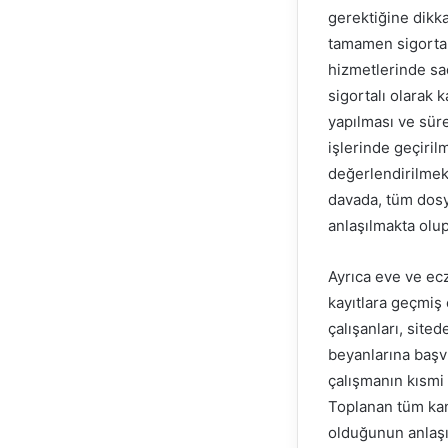
gerektiğine dikka
tamamen sigortalı
hizmetlerinde sad
sigortalı olarak 
yapılması ve sür
işlerinde geçiril
değerlendirilmekt
davada, tüm dosya
anlaşılmakta olup
Ayrıca eve ve ec
kayıtlara geçmiş 
çalışanları, sited
beyanlarına başvu
çalışmanın kısmi 
Toplanan tüm kanı
olduğunun anlaşı