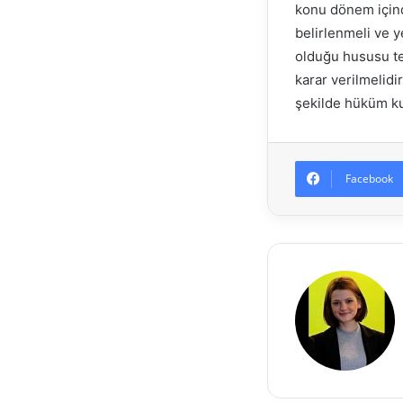
konu dönem içinde
belirlenmeli ve y
olduğu hususu tes
karar verilmelid
şekilde hüküm ku
Facebook