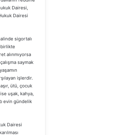
Hukuk Dairesi,
 Hukuk Dairesi
alinde sigortalı
birlikte
ret alınmıyorsa
lı çalışma saymak
k yaşamın
şılayan işlerdir.
aşır, ütü, çocuk
 ise uşak, kahya,
vb evin gündelik
kuk Dairesi
ıkarılması