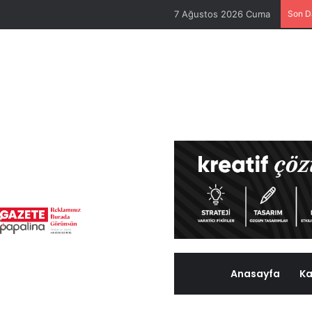
7 Ağustos 2026 Cuma
Son D
Anasayfa
Ka