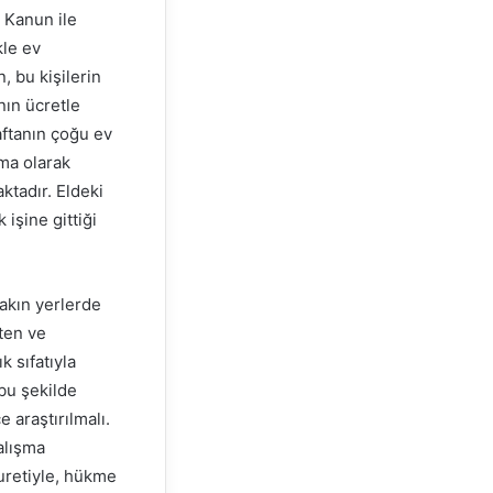
ı Kanun ile
kle ev
, bu kişilerin
nın ücretle
aftanın çoğu ev
şma olarak
ktadır. Eldeki
işine gittiği
akın yerlerde
eten ve
k sıfatıyla
 bu şekilde
 araştırılmalı.
alışma
uretiyle, hükme