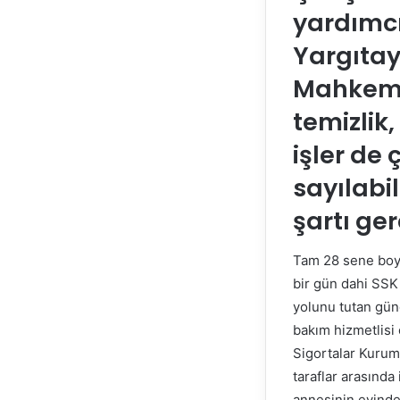
yardımcı
Yargıtay
Mahkeme;
temizlik
işler de 
sayılabil
şartı ge
Tam 28 sene boyun
bir gün dahi SSK
yolunu tutan gün
bakım hizmetlisi
Sigortalar Kurumu
taraflar arasında
annesinin evinde 