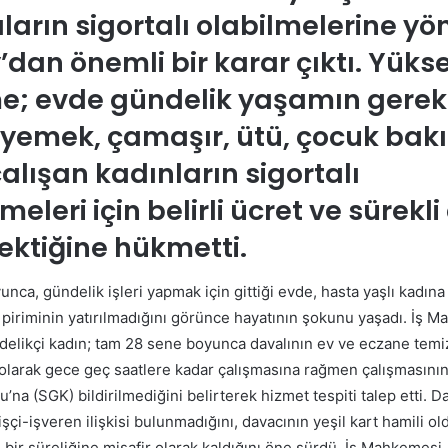
ların sigortalı olabilmelerine yön
’dan önemli bir karar çıktı. Yüks
 evde gündelik yaşamın gerekti
, yemek, çamaşır, ütü, çocuk bakı
çalışan kadınların sigortalı
meleri için belirli ücret ve sürekl
rektiğine hükmetti.
ca, gündelik işleri yapmak için gittiği evde, hasta yaşlı kadına
 piriminin yatırılmadığını görünce hayatının şokunu yaşadı. İş M
delikçi kadın; tam 28 sene boyunca davalının ev ve eczane temizl
 olarak gece geç saatlere kadar çalışmasına rağmen çalışmasını
’na (SGK) bildirilmediğini belirterek hizmet tespiti talep etti. Dav
 işçi-işveren ilişkisi bulunmadığını, davacının yeşil kart hamili o
bir süreliğine misafir olarak kaldığını öne sürdü. İş Mahkemesi