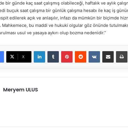
 bir günde kaç saat çalışmış olabileceği, haftalık ve aylık çalış
edi buçuk saat çalışma bir günlük çalışma hesabı ile kaç iş günün
pit edilerek açık ve anlaşılır, infazı da mümkün bir biçimde hiz
ir. Mahkemece, bu maddi ve hukuki olgular göz önünde tutulmaksı
rulması usul ve yasaya aykırı olup bozma nedenidir.”
LinkedIn
Tumblr
Pinterest
Reddit
VKontakte
E-Posta ile paylaş
X
Meryem ULUS