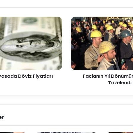
yasada Döviz Fiyatları
Facianın Yıl Dönümün
Tazelendi
er