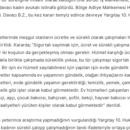
 davacı kadın avukatı istinafa götürdü. Bölge Adliye Mahkemesi 
rdi. Davacı B.Z., bu kez kararı temyiz edince devreye Yargıtay 10.
tlerinde meşgul olanların ücretle ve sürekli olarak çalışmaları h
irtildi. Kararda; “Sigortalı sayılmak için, ücret ve sürekli çalışma 
 iki koşulun da gerçekleşmiş olması gerekir. Hizmet karşılığı üc
kla birlikte çalışmada süreklilik yoksa, bu tür çalışmayı sigorta
Bir işin ev hizmeti sayılabilmesi için yapılan işin evde gündeli
iyetler kapsamında ev yaşamının gündelik, olağan ihtiyaçlarını kar
tleri, evde gündelik yaşamın gerektirdiği; temizlik, yemek, çam
lik gibi işler olarak kabul görmektedir. Ev hizmetleri çalışanları
kçi, aşçı, çocuk bakıcısı, bahçıvan, şoför, bekçi, hayvan bakıcısı 
 faaliyetleri yürüten kişiler olarak kabul görmektedir” denildi.
 yeterince araştırma yapmadığının vurgulandığı Yargıtay 10. Hu
 kadının sürekli çalışıp çalışmadığının tanık ifadeleriyle ortaya ç