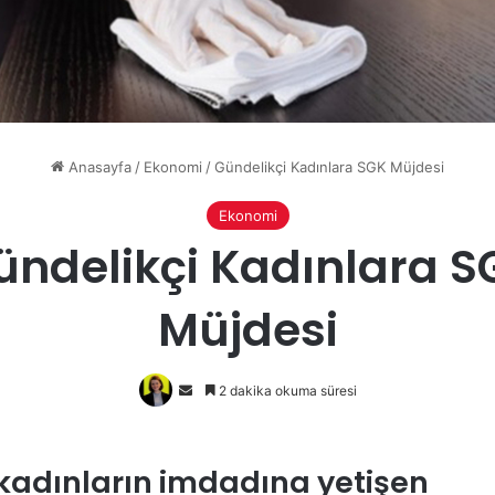
Anasayfa
/
Ekonomi
/
Gündelikçi Kadınlara SGK Müjdesi
Ekonomi
ündelikçi Kadınlara S
Müjdesi
Bir
2 dakika okuma süresi
e-
posta
göndermek
kadınların imdadına yetişen