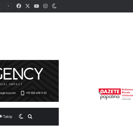
Facebook
X
YouTube
Instagram
Dış görünümü değiştir
Dış görünümü değiştir
Arama yap ...
Takip