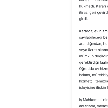
hükmetti. Kararı
itirazı geri çevi
girdi.
Kararda; ev hizme
sayılabileceği bel
arandığından, her
veya ücret alınma
mümkün değildir. 
gerektirdiği faal
Öğretide ev hizme
bakımı, mürebbiye
hizmetçi, temizli
işleyişine ilişkin
İş Mahkemesi’nin
akrarında, davacı