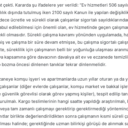
t çekti. Kararda şu ifadelere yer verildi: “Ev hizmetleri 506 sayıl
lık dışında tutulmuş iken 2100 sayılı Kanun ile yapılan değişikli
ece ücretle ve sürekli olarak çalışanlar sigortalı sayıldıklarından
kabul edilebilmesi için önemli olan, ev hizmetinde geçen çalışma
ekli olmasıdır. Sürekli çalışma kavramı yönünden uygulamada, h
miş ve çalışma bir süre devam etmişse, bu çalışma sigortalı çalı
e, süreklilik için çalışmanın belli bir yoğunluğa ulaşması aranma
 kapsamına göre davacının davalıya ait ev ve eczanede temizlik 
 bozma öncesi dinlenen tanıklar tekrar dinlenmelidir.
zaneye komşu işyeri ve apartmanlarda uzun yıllar oturan ya da y
çalışanlar (diğer evlerde çalışanlar, komşu market ve bakkal işl
e güvenlik görevlisi olarak görev yapmış kişiler), tespit edilip tanı
rulmalı. Kargo teslimlerinin hangi saatte yapıldığı araştırılmalı,
veya tam zamanlı çalışmayı gerektirip gerektirmediği yöntemince
tlar birlikte değerlendirildikten sonra çalışmanın kısmi süreli ç
lması halinde; gerektiğinde uzman bilirkişi görüşü de alınmak s