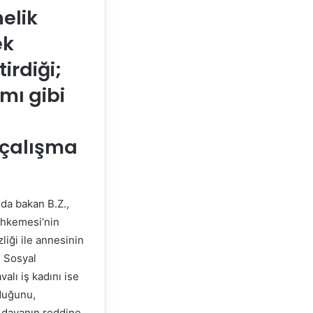
elik
ek
rdiği;
mı gibi
i çalışma
 da bakan B.Z.,
ahkemesi’nin
iği ile annesinin
n Sosyal
alı iş kadını ise
lduğunu,
, davanın reddine