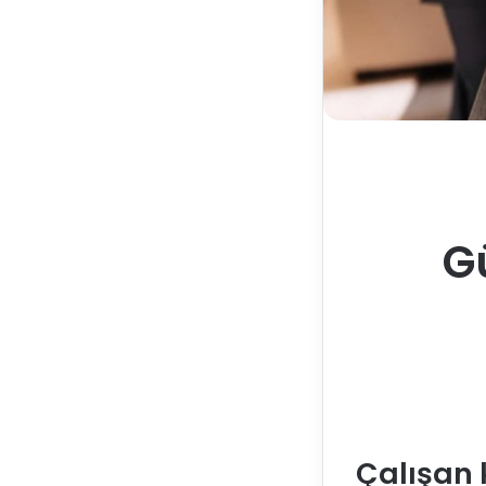
G
Çalışan 