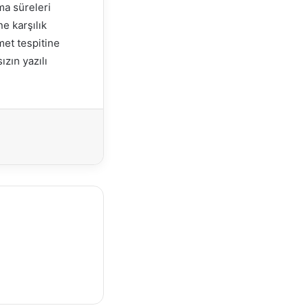
ma süreleri
e karşılık
met tespitine
zın yazılı
Yazdır