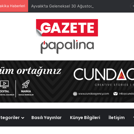
akika Haberleri
Ayvalık’ta Geleneksel 30 Ağustos Atatürk Kupası’nda Kura Heyecanı Yaşandı
tegoriler
Basılı Yayınlar
Künye Bilgileri
İletişim